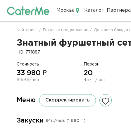
Москва
Каталог
Партнера
Кейтеринг в Москве
Кейтеринг
/
Готовые предложения
/
Доставка блюд и 
Строка
навигации
Знатный фуршетный сет 
ID: 771887
Стоимость
Персон
33 980 ₽
20
1699 ₽/чел
457 г./чел.
Меню
Скорректировать
Закуски
84г./чел.
(1 680 г.)