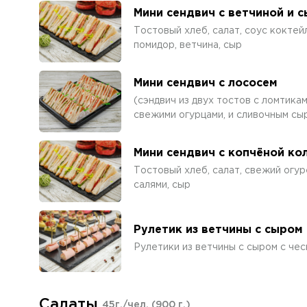
Мини сендвич с ветчиной и 
Тостовый хлеб, салат, соус коктей
помидор, ветчина, сыр
Мини сендвич с лососем
(сэндвич из двух тостов с ломтика
свежими огурцами, и сливочным сы
Мини сендвич с копчёной ко
Тостовый хлеб, салат, свежий огур
салями, сыр
Рулетик из ветчины с сыром
Рулетики из ветчины с сыром с че
Салаты
45г./чел.
(900 г.)