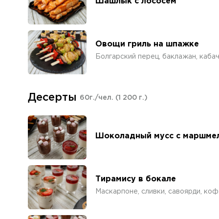
Шашлык с лососем
Овощи гриль на шпажке
Болгарский перец, баклажан, каба
Десерты
60г./чел.
(1 200 г.)
Шоколадный мусс с маршме
Тирамису в бокале
Маскарпоне, сливки, савоярди, коф