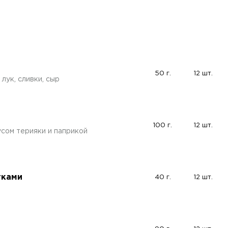
50 г.
12 шт.
лук, сливки, сыр
100 г.
12 шт.
усом терияки и паприкой
тками
40 г.
12 шт.