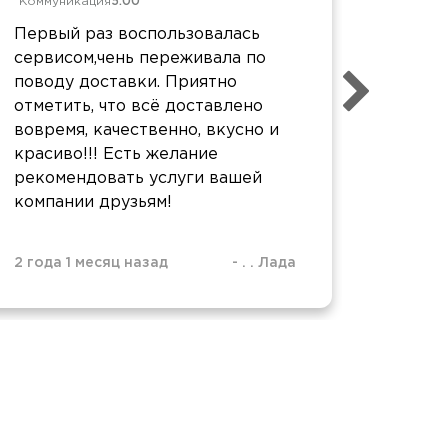
Коммуникация
5.00
Коммун
Первый раз воспользовалась
В прин
сервисом,чень переживала по
очень 
поводу доставки. Приятно
оливье
отметить, что всё доставлено
вовремя, качественно, вкусно и
красиво!!! Есть желание
рекомендовать услуги вашей
компании друзьям!
2 года 1 месяц назад
-
. . Лада
2 года 