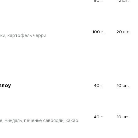
90 г.
12 шт.
100 г.
20 шт.
чки, картофель черри
ллоу
40 г.
10 шт.
40 г.
10 шт.
е, миндаль, печенье савоярди, какао