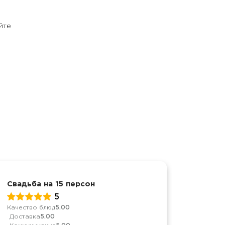
йте
Свадьба на 15 персон
Достав
5
Качество блюд
5.00
Качеств
Доставка
5.00
Достав