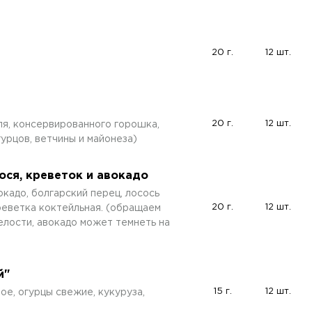
20 г.
12 шт.
20 г.
12 шт.
ля, консервированного горошка,
гурцов, ветчины и майонеза)
ося, креветок и авокадо
окадо, болгарский перец, лосось
20 г.
12 шт.
реветка коктейльная. (обращаем
елости, авокадо может темнеть на
й"
15 г.
12 шт.
ое, огурцы свежие, кукуруза,