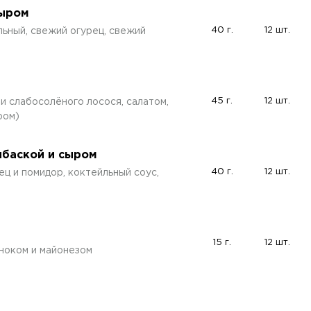
сыром
40 г.
12 шт.
льный, свежий огурец, свежий
45 г.
12 шт.
ми слабосолёного лосося, салатом,
ром)
лбаской и сыром
40 г.
12 шт.
ец и помидор, коктейльный соус,
15 г.
12 шт.
сноком и майонезом