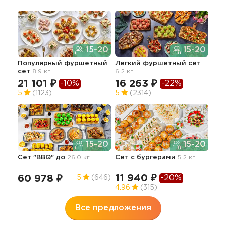
15-20
15-20
Популярный фуршетный
Легкий фуршетный сет
Сти
сет
8.9 кг
6.2 кг
се
21 101 ₽
16 263 ₽
17
-10%
-22%
5
(1123)
5
(2314)
5
15-20
15-20
Сет "BBQ" до
26.0 кг
Сет с бургерами
5.2 кг
Апп
гор
9.0 
11 940 ₽
-20%
60 978 ₽
5
(646)
57
4.96
(315)
Все предложения