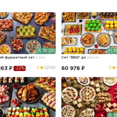
15-20
1
ий фуршетный сет
6.2 кг
Сет "BBQ" до
26.0 кг
263 ₽
60 978 ₽
5
(2314)
5
-22%
1