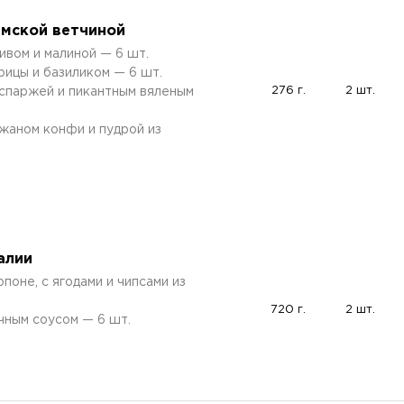
рмской ветчиной
ивом и малиной — 6 шт.
рицы и базиликом — 6 шт.
276 г.
2 шт.
 спаржей и пикантным вяленым
жаном конфи и пудрой из
алии
оне, с ягодами и чипсами из
720 г.
2 шт.
чным соусом — 6 шт.