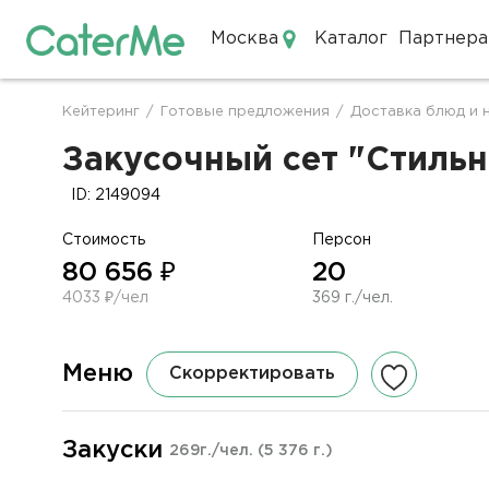
Москва
Каталог
Партнера
Кейтеринг в Москве
Кейтеринг
/
Готовые предложения
/
Доставка блюд и 
Строка
навигации
Закусочный сет "Стильн
ID: 2149094
Стоимость
Персон
80 656 ₽
20
4033 ₽/чел
369 г./чел.
Меню
Скорректировать
Закуски
269г./чел.
(5 376 г.)