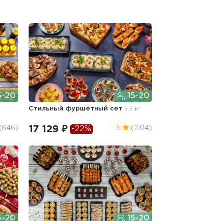
5-20
15-20
Стильный фуршетный сет
5.5 кг
17 129 ₽
(646)
5
(2314)
-22%
5-20
15-20