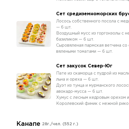
Сет средиземноморских бру
Лосось собственного посола с мед
— 6 шт.
Воздушный мусс из горгонзолы с н
базиликом — 6 шт.
Сыровяленая пармская ветчина со
вялеными томатами — 6 шт.
Сет закусок Север-Юг
Пате из скаморца с пудрой из масл
льна и ореха — 6 шт.
Дуэт из тунца и мурманского лосос
авокадо-мусса — 6 шт.
Хумус с лесным кедровым орехом и
Королевский финик с нежной рико
Канапе
28г./чел.
(552 г.)