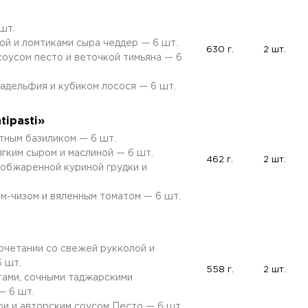
шт.
ой и ломтиками сыра чеддер — 6 шт.
630 г.
2 шт.
соусом песто и веточкой тимьяна — 6
адельфия и кубиком лосося — 6 шт.
tipasti»
тным базиликом — 6 шт.
ягким сыром и маслиной — 6 шт.
462 г.
2 шт.
 обжаренной куриной грудки и
ем-чизом и вяленным томатом — 6 шт.
очетании со свежей рукколой и
 шт.
558 г.
2 шт.
тами, сочными таджарскими
— 6 шт.
и и авторским соусом Песто — 6 шт.