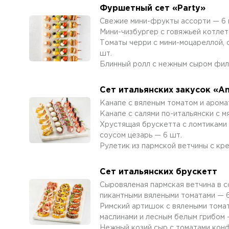
Фуршетный сет «Party»
Свежие мини-фрукты ассорти — 6 
Мини-чизбургер с говяжьей котлет
Томаты черри с мини-моцареллой, 
шт.
Блинный ролл с нежным сыром фил
Сет итальянских закусок «An
Канапе с вяленым томатом и арома
Канапе с салями по-итальянски с м
Хрустящая брускетта с ломтиками
соусом цезарь — 6 шт.
Рулетик из пармской ветчины с кр
Сет итальянских брускетт
Сыровяленая пармская ветчина в с
пикантными вялеными томатами — 6
Римский артишок с вялеными тома
маслинами и лесным белым грибом 
Нежный козий сыр с томатами конф