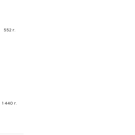
552 г.
1 440 г.