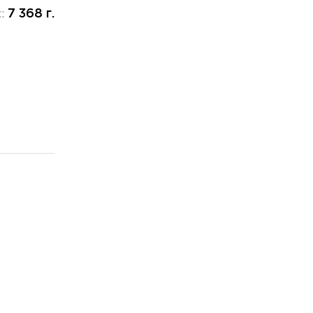
7 368 г.
х: