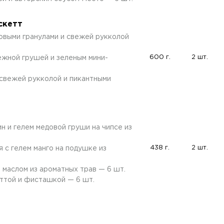
скетт
овыми гранулами и свежей рукколой
600 г.
2 шт.
ежной грушей и зеленым мини-
 свежей рукколой и пикантными
ин и гелем медовой груши на чипсе из
438 г.
2 шт.
я с гелем манго на подушке из
 маслом из ароматных трав — 6 шт.
ттой и фисташкой — 6 шт.