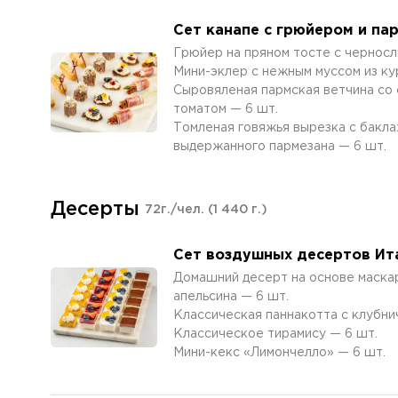
Сет канапе с грюйером и па
Грюйер на пряном тосте с черносл
Мини-эклер с нежным муссом из ку
Сыровяленая пармская ветчина со
томатом — 6 шт.
Томленая говяжья вырезка с бакла
выдержанного пармезана — 6 шт.
Десерты
72г./чел.
(1 440 г.)
Сет воздушных десертов Ит
Домашний десерт на основе маскарп
апельсина — 6 шт.
Классическая паннакотта с клубни
Классическое тирамису — 6 шт.
Мини-кекс «Лимончелло» — 6 шт.