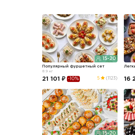
15-20
Популярный фуршетный сет
Легк
8.9 кг
21 101 ₽
16 
5
(1123)
-10%
15-20