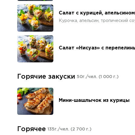
Салат с курицей, апельсино
Курочка, апельсин, тропический со
Салат «Нисуаз» с перепелин
Горячие закуски
50г./чел.
(1 000 г.)
Мини-шашлычок из курицы
Горячее
135г./чел.
(2 700 г.)