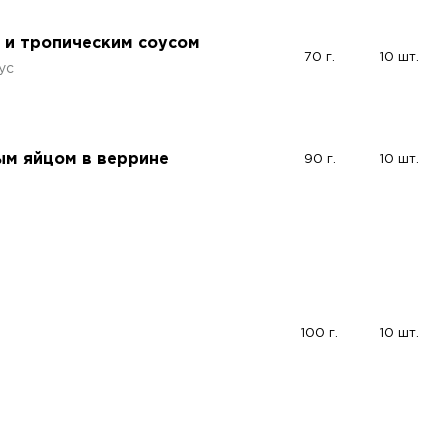
м и тропическим соусом
70 г.
10 шт.
ус
ым яйцом в веррине
90 г.
10 шт.
100 г.
10 шт.