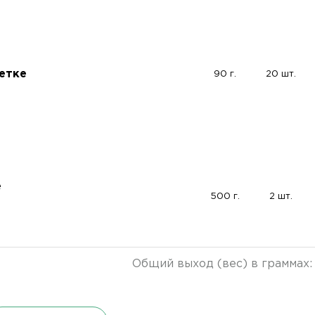
етке
90 г.
20 шт.
е
500 г.
2 шт.
Общий выход (вес) в граммах