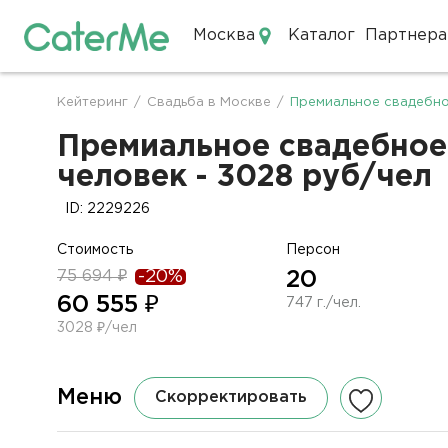
Москва
Каталог
Партнера
Кейтеринг в Москве
Кейтеринг
/
Свадьба в Москве
/
Премиальное свадебно
Строка
навигации
Премиальное свадебное 
человек - 3028 руб/чел
ID: 2229226
Стоимость
Персон
75 694 ₽
-20%
20
60 555 ₽
747 г./чел.
3028 ₽/чел
Меню
Скорректировать