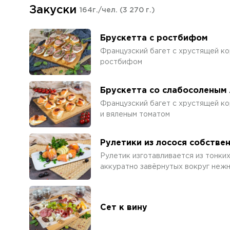
Закуски
164г./чел.
(3 270 г.)
Брускетта с ростбифом
Французский багет с хрустящей ко
ростбифом
Брускетта со слабосоленым
Французский багет с хрустящей ко
и вяленым томатом
Рулетики из лосося собстве
Рулетик изготавливается из тонки
аккуратно завёрнутых вокруг нежн
Сет к вину