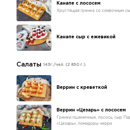
Канапе с лососем
Хрустящая гренка со сливочным сы
Канапе сыр с ежевикой
Салаты
143г./чел.
(2 850 г.)
Веррин с креветкой
Веррин «Цезарь» с лососем
Гренки пшеничные, лосось, сыр Пар
«Цезарь», помидоры черри