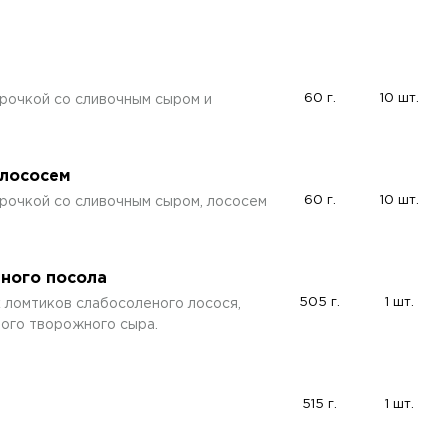
60 г.
10 шт.
рочкой со сливочным сыром и
 лососем
60 г.
10 шт.
рочкой со сливочным сыром, лососем
нного посола
505 г.
1 шт.
х ломтиков слабосоленого лосося,
ого творожного сыра.
515 г.
1 шт.