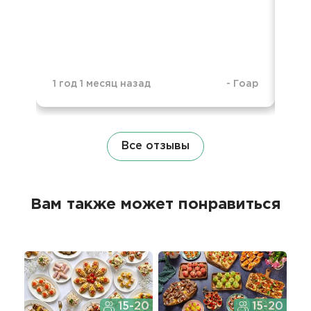
1 год 1 месяц назад
-
Гоар
1 г
Все отзывы
Вам также может понравиться
15-20
15-20