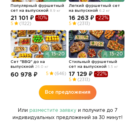
Популярный фуршетный
Легкий фуршетный сет
Сет
сет
на выпускной
8.9 кг
на выпускной
6.2 кг
вып
21 101 ₽
16 263 ₽
11
-10%
-22%
5
(1122)
5
(2313)
4.9
15-20
15-20
Сет "BBQ" до
на
Стильный фуршетный
Апп
выпускной
26.0 кг
сет
на выпускной
5.5 кг
гор
вып
17 129 ₽
-22%
60 978 ₽
5
(646)
57
5
(2313)
Все предложения
Или
разместите заявку
и получите до 7
индивидуальных предложений за 30 минут!