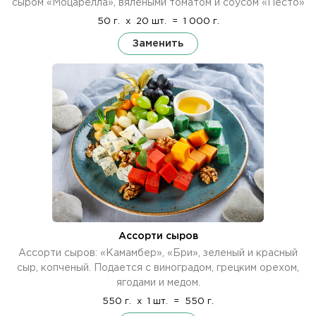
сыром «Моцарелла», вялеными томатом и соусом «Песто»
50 г.
x
20 шт.
=
1 000 г.
Заменить
Ассорти сыров
Ассорти сыров: «Камамбер», «Бри», зеленый и красный
сыр, копченый. Подается с виноградом, грецким орехом,
ягодами и медом.
550 г.
x
1 шт.
=
550 г.