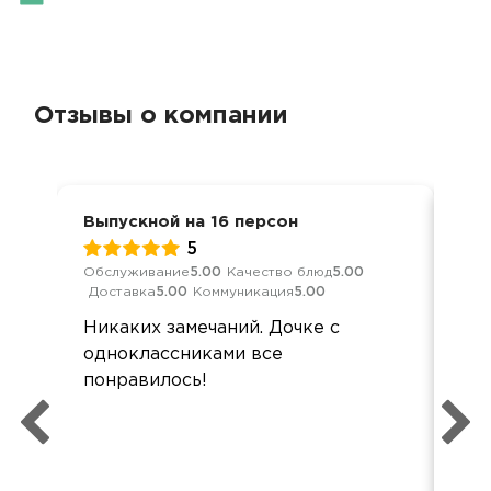
Отзывы о компании
Выпускной на 16 персон
Вып
5
Обслуживание
5.00
Качество блюд
5.00
Обс
Доставка
5.00
Коммуникация
5.00
Дос
Никаких замечаний. Дочке с
Все
одноклассниками все
дос
понравилось!