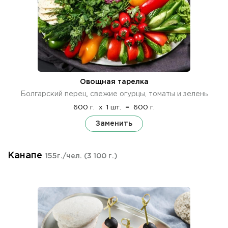
Овощная тарелка
Болгарский перец, свежие огурцы, томаты и зелень
600 г.
x
1 шт.
=
600 г.
Заменить
Канапе
155г./чел.
(3 100 г.)