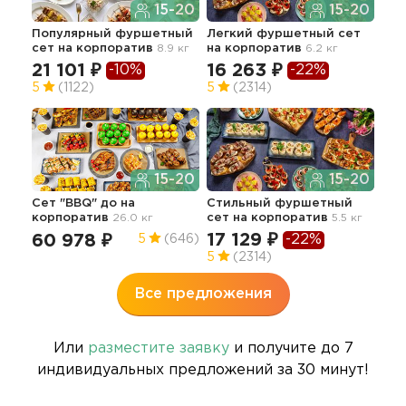
15-20
15-20
Популярный фуршетный
Легкий фуршетный сет
Сет
сет
на корпоратив
8.9 кг
на корпоратив
6.2 кг
кор
21 101 ₽
16 263 ₽
11
-10%
-22%
5
(1122)
5
(2314)
4.9
15-20
15-20
Сет "BBQ" до
на
Стильный фуршетный
Апп
корпоратив
26.0 кг
сет
на корпоратив
5.5 кг
гор
кор
17 129 ₽
-22%
60 978 ₽
5
(646)
57
5
(2314)
Все предложения
Или
разместите заявку
и получите до 7
индивидуальных предложений за 30 минут!