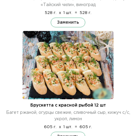
«Тайский чили», виноград
528 г.
x
1 шт.
=
528 г.
Заменить
Брускетта с красной рыбой 12 шт
Багет ржаной, огурцы свежие, сливочный сыр, кижуч с/с,
укроп, лимон
605 г.
x
1 шт.
=
605 г.