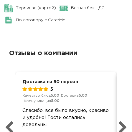
Терминал (картой)
Безнал без НДС
По договору с CaterMe
Отзывы о компании
Доставка на 50 персон
Дос
5
Качество блюд
5.00
Доставка
5.00
Кач
Коммуникация
5.00
Ком
Спасибо, все было вкусно, красиво
Ра
и удобно! Гости остались
вся
довольны.
сде