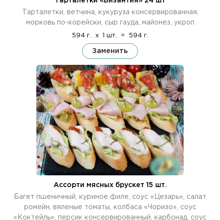
Тарталетки «Византия» 24 шт
Тарталетки, ветчина, кукуруза консервированная,
морковь по-корейски, сыр гауда, майонез, укроп
594 г.
x
1 шт.
=
594 г.
Заменить
Ассорти мясных брускет 15 шт.
Багет пшеничный, куриное филе, соус «Цезарь», салат
ромейн, вяленые томаты, колбаса «Чоризо», соус
«Коктейль», персик консервированный, карбонад, соус