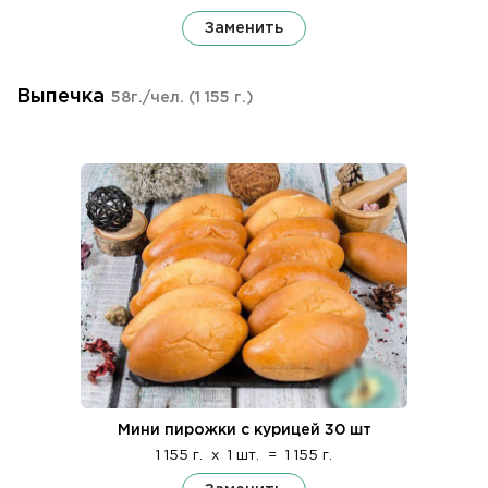
Заменить
Выпечка
58г./чел.
(1 155 г.)
Мини пирожки с курицей 30 шт
1 155 г.
x
1 шт.
=
1 155 г.