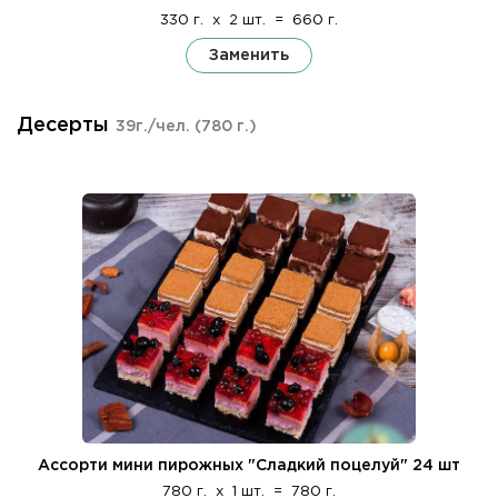
330 г.
x
2 шт.
=
660 г.
Заменить
Десерты
39г./чел.
(780 г.)
Ассорти мини пирожных "Сладкий поцелуй" 24 шт
780 г.
x
1 шт.
=
780 г.