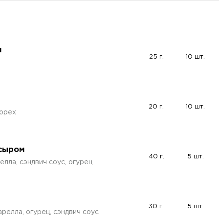
м
25 г.
10 шт.
20 г.
10 шт.
 орех
 сыром
40 г.
5 шт.
елла, сэндвич соус, огурец
30 г.
5 шт.
релла, огурец, сэндвич соус