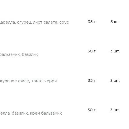
35 г.
5 шт.
арелла, огурец, лист салата, соус
30 г.
3 шт.
бальзамик, базилик
35 г.
3 шт.
 куриное филе, томат черри,
30 г.
3 шт.
елла, базилик, крем бальзамик