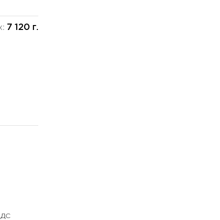
7 120 г.
х:
НДС