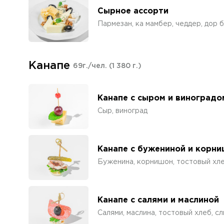
Сырное ассорти
Пармезан, ка мамбер, чеддер, дор 
Канапе
69г./чел.
(1 380 г.)
Канапе с сыром и виноградо
Сыр, виноград
Канапе с бужениной и корн
Буженина, корнишон, тостовый хле
Канапе с салями и маслиной
Салями, маслина, тостовый хлеб, с