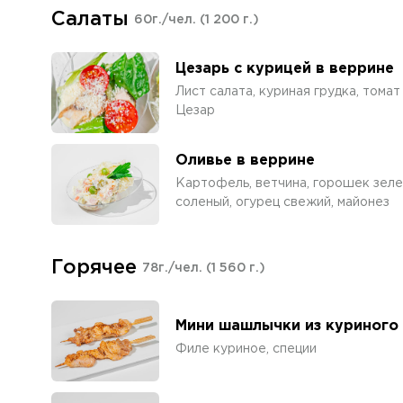
Салаты
60г./чел.
(1 200 г.)
Цезарь с курицей в веррине
Лист салата, куриная грудка, томат
Цезар
Оливье в веррине
Картофель, ветчина, горошек зелен
соленый, огурец свежий, майонез
Горячее
78г./чел.
(1 560 г.)
Мини шашлычки из куриного
Филе куриное, специи