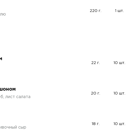
220 г.
1 шт.
блю
м
22 г.
10 шт.
ишоном
20 г.
10 шт.
б, лист салата
18 г.
10 шт.
ливочный сыр