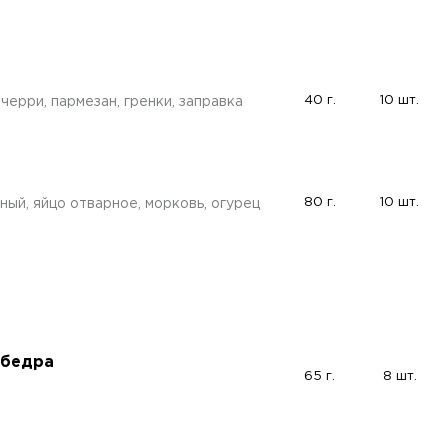
40 г.
10 шт.
 черри, пармезан, гренки, заправка
80 г.
10 шт.
ый, яйцо отварное, морковь, огурец
 бедра
65 г.
8 шт.