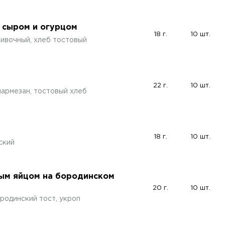
 сыром и огурцом
18 г.
10 шт.
сливочный, хлеб тостовый
22 г.
10 шт.
 пармезан, тостовый хлеб
18 г.
10 шт.
ский
ным яйцом на бородинском
20 г.
10 шт.
родинский тост, укроп