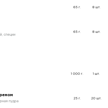
65 г.
8 шт.
65 г.
8 шт.
й, специи
1 000 г.
1 шт.
кремом
25 г.
20 шт.
рная пудра