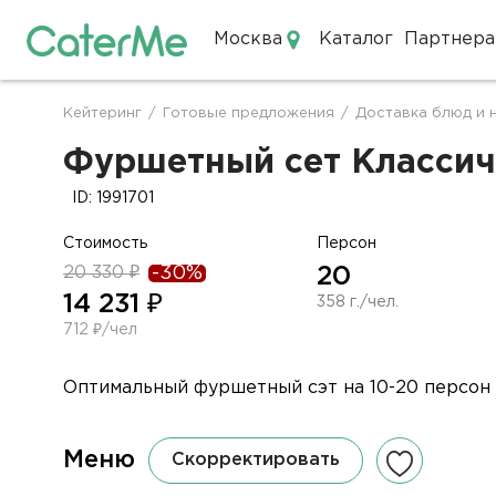
Москва
Каталог
Партнера
Кейтеринг в Москве
Кейтеринг
/
Готовые предложения
/
Доставка блюд и 
Строка
навигации
Фуршетный сет Классиче
ID: 1991701
Стоимость
Персон
20 330 ₽
-30%
20
14 231 ₽
358 г./чел.
712 ₽/чел
Оптимальный фуршетный сэт на 10-20 персон
Меню
Скорректировать