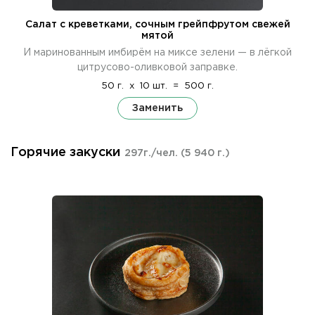
Салат с креветками, сочным грейпфрутом свежей
мятой
И маринованным имбирём на миксе зелени — в лёгкой
цитрусово-оливковой заправке.
50 г.
x
10 шт.
=
500 г.
Заменить
Горячие закуски
297г./чел.
(5 940 г.)