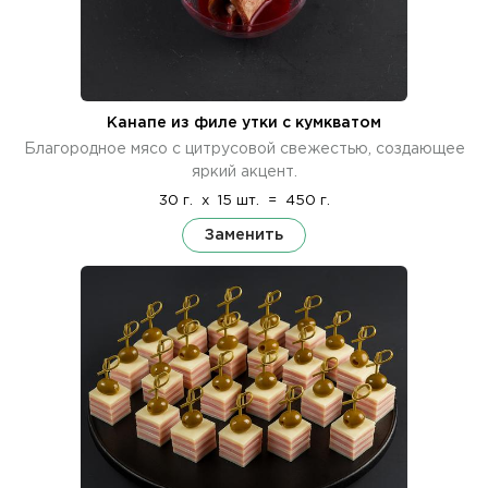
Канапе из филе утки с кумкватом
Благородное мясо с цитрусовой свежестью, создающее
яркий акцент.
30 г.
x
15 шт.
=
450 г.
Заменить