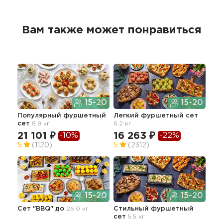
Вам также может понравиться
15-20
15-20
Популярный фуршетный
Легкий фуршетный сет
Сет
сет
8.9 кг
6.2 кг
21 101 ₽
16 263 ₽
11
-10%
-22%
5
(1120)
5
(2312)
4.9
15-20
15-20
Сет "BBQ" до
26.0 кг
Стильный фуршетный
Апп
сет
5.5 кг
гор