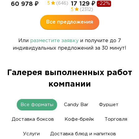
9.0 
17 129 ₽
-22%
60 978 ₽
5
(646)
57
5
(2312)
Все предложения
Или
разместите заявку
и получите до 7
индивидуальных предложений за 30 минут!
Галерея выполненных работ
компании
Все форматы
Candy Bar
Фуршет
Доставка боксов
Кофе-брейк
Торговля
Услуги
Доставка блюд и напитков