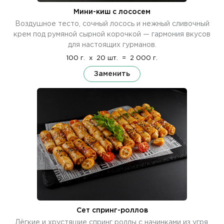
Мини-киш с лососем
Воздушное тесто, сочный лосось и нежный сливочный
крем под румяной сырной корочкой — гармония вкусов
для настоящих гурманов.
100 г.
x
20 шт.
=
2 000 г.
Заменить
Сет спринг-роллов
Лёгкие и хрустящие спринг роллы с начинками из угря,