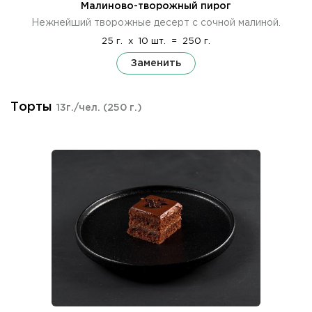
Малиново-творожный пирог
Нежнейший творожные десерт с сочной малиной.
25 г.
x
10 шт.
=
250 г.
Заменить
Торты
13г./чел.
(250 г.)