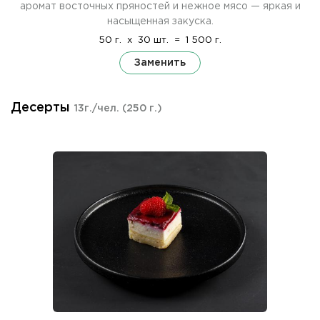
аромат восточных пряностей и нежное мясо — яркая и
насыщенная закуска.
50 г.
x
30 шт.
=
1 500 г.
Заменить
Десерты
13г./чел.
(250 г.)