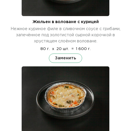
Жюльен в воловане с курицей
Нежное куриное филе в сливочном соусе с грибами,
запечённое под золотистой сырной корочкой в
хрустящем слоёном воловане.
80 г.
x
20 шт.
=
1 600 г.
Заменить