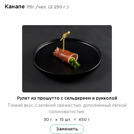
Канапе
115г./чел.
(2 250 г.)
Рулет из прошутто с сельдереем и рукколой
Тонкий вкус с зелёной свежестью, дополненный лёгкой
солоноватостью.
30 г.
x
15 шт.
=
450 г.
Заменить