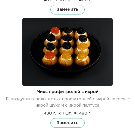
40 г.
x
10 шт.
=
400 г.
Заменить
Микс профитролей с икрой
12 воздушных золотистых профитролей с икрой лосося, с
икрой щуки и с икрой палтуса
480 г.
x
1 шт.
=
480 г.
Заменить