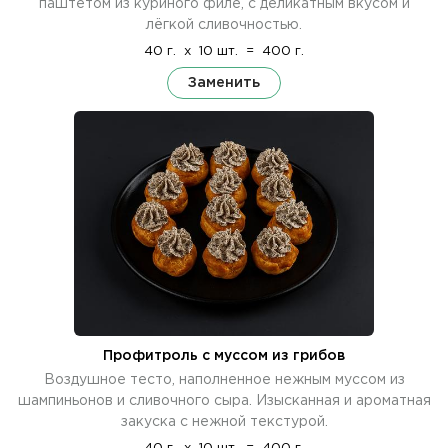
паштетом из куриного филе, с деликатным вкусом и
лёгкой сливочностью.
40 г.
x
10 шт.
=
400 г.
Заменить
Профитроль с муссом из грибов
Воздушное тесто, наполненное нежным муссом из
шампиньонов и сливочного сыра. Изысканная и ароматная
закуска с нежной текстурой.