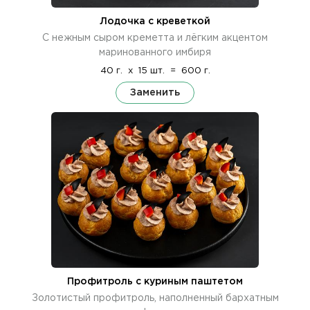
Лодочка с креветкой
С нежным сыром креметта и лёгким акцентом
маринованного имбиря
40 г.
x
15 шт.
=
600 г.
Заменить
Профитроль с куриным паштетом
Золотистый профитроль, наполненный бархатным