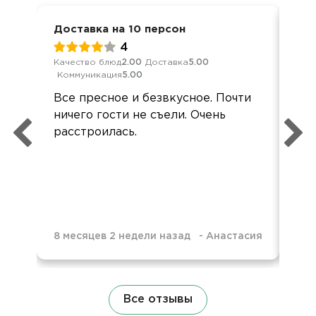
Доставка на 10 персон
Дос
4
Качество блюд
2.00
Доставка
5.00
Кач
Коммуникация
5.00
Ком
Все пресное и безвкусное. Почти
Ме
ничего гости не съели. Очень
кей
расстроилась.
гор
хо
8 месяцев 2 недели назад
-
Анастасия
8 м
Все отзывы