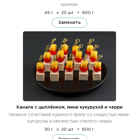
кремом.
45 г.
x
20 шт.
=
900 г.
Заменить
Канапе с цыплёнком, мини кукурузой и черри
Нежное сочетание куриного филе со сладостью мини-
кукурузы и свежестью спелого черри
30 г.
x
20 шт.
=
600 г.