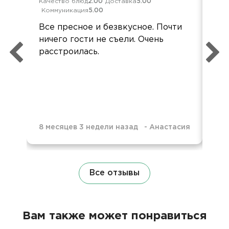
Качество блюд
2.00
Доставка
5.00
Кач
Коммуникация
5.00
Ком
Все пресное и безвкусное. Почти
Ме
ничего гости не съели. Очень
кей
расстроилась.
гор
хо
8 месяцев 3 недели назад
-
Анастасия
8 м
Все отзывы
Вам также может понравиться