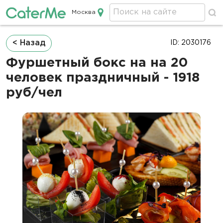
Москва
Кейтеринг в Москве
Строка
< Назад
ID: 2030176
навигации
Фуршетный бокс на на 20
человек праздничный - 1918
руб/чел