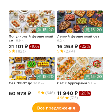
15-20
15-20
Популярный фуршетный
Легкий фуршетный сет
Сти
сет
8.9 кг
6.2 кг
се
21 101 ₽
16 263 ₽
17
-10%
-22%
5
(1123)
5
(2314)
5
15-20
15-20
Сет "BBQ" до
26.0 кг
Сет с бургерами
5.2 кг
Апп
гор
9.0 
11 940 ₽
-20%
60 978 ₽
5
(646)
57
4.96
(315)
Все предложения