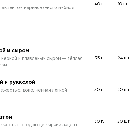
40 г.
10 шт.
м акцентом маринованного имбиря
ой и сыром
35 г.
24 шт.
 неркой и плавленым сыром — тёплая
сом.
й и рукколой
30 г.
20 шт.
вежестью, дополненная лёгкой
ватом
30 г.
20 шт.
ежестью, создающее яркий акцент.