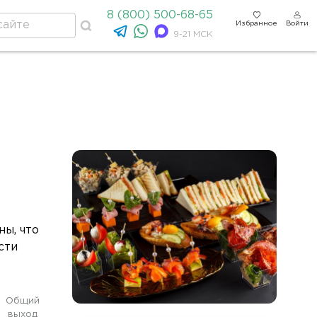
8 (800) 500-68-65
Избранное
Войти
9-21 МСК
ы, что
сти
Общий
выход