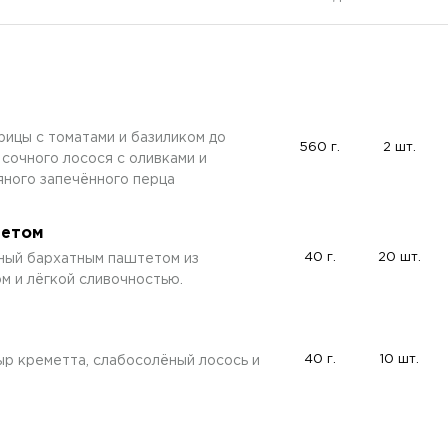
рицы с томатами и базиликом до
560 г.
2 шт.
сочного лосося с оливками и
яного запечённого перца
тетом
40 г.
20 шт.
ный бархатным паштетом из
м и лёгкой сливочностью.
40 г.
10 шт.
р креметта, слабосолёный лосось и