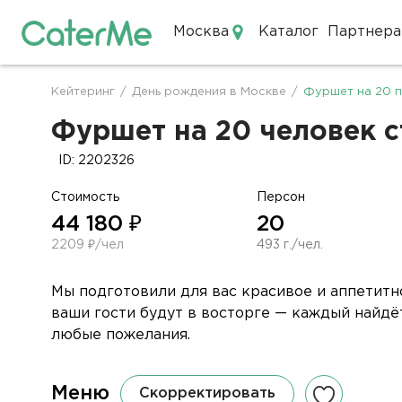
Москва
Каталог
Партнера
Кейтеринг в Москве
Кейтеринг
/
День рождения в Москве
/
Фуршет на 20 п
Строка
навигации
Фуршет на 20 человек с
ID: 2202326
Стоимость
Персон
44 180 ₽
20
2209 ₽/чел
493 г./чел.
Мы подготовили для вас красивое и аппетитн
ваши гости будут в восторге — каждый найдёт
любые пожелания.
Меню
Скорректировать