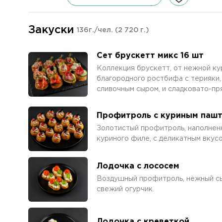
Закуски
136г./чел.
(2 720 г.)
Сет брускетт микс 16 шт
Коллекция брускетт, от нежной ку
благородного ростбифа с терияки, 
сливочным сыром, и сладковато-пр
Профитроль с куриным паш
Золотистый профитроль, наполнен
куриного филе, с деликатным вкусо
Лодочка с лососем
Воздушный профитроль, нежный сы
свежий огурчик.
Лодочка с креветкой