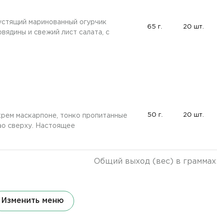
устящий маринованный огурчик
65 г.
20 шт.
овядины и свежий лист салата, с
50 г.
20 шт.
крем маскарпоне, тонко пропитанные
ао сверху. Настоящее
Общий выход (вес) в граммах
Изменить меню