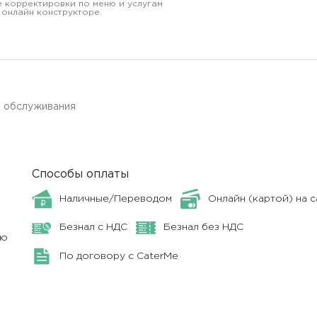
 корректировки по меню и услугам
 онлайн конструкторе.
з обслуживания
Способы оплаты
Наличные/Переводом
Онлайн (картой) на 
Безнал с НДС
Безнал без НДС
ню
По договору с CaterMe