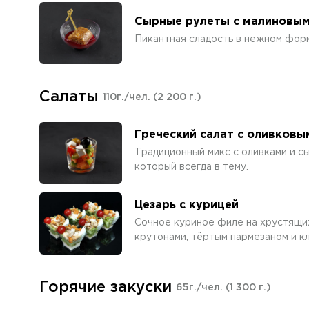
Сырные рулеты с малиновым
Пикантная сладость в нежном форм
Салаты
110г./чел.
(2 200 г.)
Греческий салат с оливковы
Традиционный микс с оливками и с
который всегда в тему.
Цезарь с курицей
Сочное куриное филе на хрустящих
крутонами, тёртым пармезаном и к
Горячие закуски
65г./чел.
(1 300 г.)