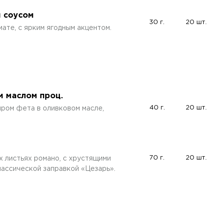
 соусом
30 г.
20 шт.
ате, с ярким ягодным акцентом.
м маслом проц.
40 г.
20 шт.
ыром фета в оливковом масле,
70 г.
20 шт.
 листьях романо, с хрустящими
лассической заправкой «Цезарь».