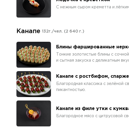
С нежным сыром креметта и лёгки
Канапе
132г./чел.
(2 640 г.)
Блины фаршированные нерк
Тонкие золотистые блины с сочной
и сытная закуска с деликатным вку
Канапе с ростбифом, спарже
Благородная классика с зелёной с
пикантностью.
Канапе из филе утки с кумк
Благородное мясо с цитрусовой св