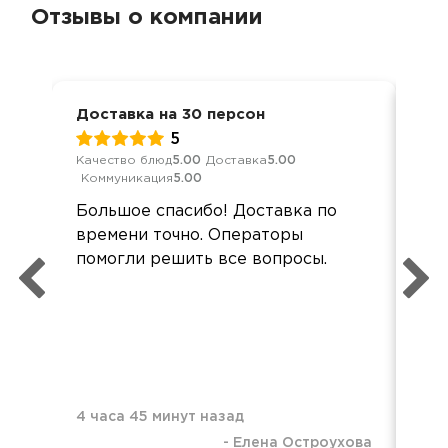
Отзывы о компании
Доставка на 30 персон
Ден
5
Качество блюд
5.00
Доставка
5.00
Кач
Коммуникация
5.00
Ком
Большое спасибо! Доставка по
Зап
времени точно. Операторы
ша
помогли решить все вопросы.
и 
4 часа 45 минут назад
-
Елена Остроухова
2 д