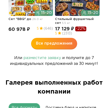
15-20
15-20
Сет "BBQ" до
26.0 кг
Стильный фуршетный
Апп
сет
5.5 кг
гор
9.0 
17 129 ₽
-22%
60 978 ₽
5
(646)
57
5
(2313)
Все предложения
Или
разместите заявку
и получите до 7
индивидуальных предложений за 30 минут!
Галерея выполненных работ
компании
Все форматы
Доставка блюд и напитков