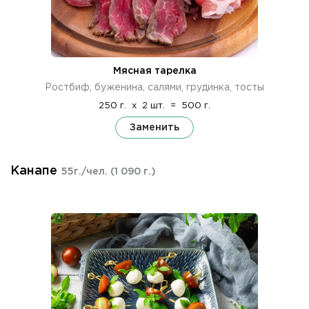
Мясная тарелка
Ростбиф, буженина, салями, грудинка, тосты
250 г.
x
2 шт.
=
500 г.
Заменить
Канапе
55г./чел.
(1 090 г.)