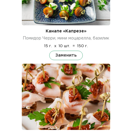
Канапе «Капрезе»
Помидор Черри, мини моцарелла, базилик
15 г.
x
10 шт.
=
150 г.
Заменить