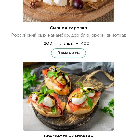
Сырная тарелка
Российский сыр, камамбер, дор блю, орехи, виноград
200 г.
x
2 шт.
=
400 г.
Заменить
Брускетта «Капрезе»