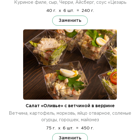
Куриное филе, сыр, Черри, Айсберг, соус «Цезарь
40 г.
x
6 шт.
=
240 г.
Заменить
Салат «Оливье» с ветчиной в веррине
Ветчина, картофель, морковь, яйцо отварное, соленые
огурцы, горошек, майонез
75 г.
x
6 шт.
=
450 г.
Заменить