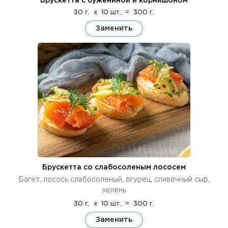
Брускетта с бужениной и корнишоном
30 г.
x
10 шт.
=
300 г.
Заменить
Брускетта со слабосоленым лососем
Багет, лосось слабосоленый, огурец, сливочный сыр,
зелень
30 г.
x
10 шт.
=
300 г.
Заменить