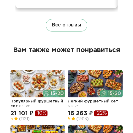
Все отзывы
Вам также может понравиться
15-20
15-20
Популярный фуршетный
Легкий фуршетный сет
Сет
сет
8.9 кг
6.2 кг
21 101 ₽
16 263 ₽
11
-10%
-22%
5
(1121)
5
(2313)
4.9