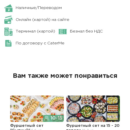
Наличные/Переводом
Онлайн (картой) на сайте
Терминал (картой)
Безнал без НДС
По договору с CaterMe
Вам также может понравиться
10-15
Фуршетный сет
Фуршетный сет на 15 - 20
Сет