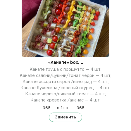
«Канапе» box, L
Канапе груша с прошутто — 4 шт;
Канапе салями/цукини/томат черри — 4 шт;
Канапе ассорти сыров /виноград — 4 шт;
Канапе буженина /соленый огурец — 4 шт;
Канапе чоризо/вяленый томат — 4 шт;
Канапе креветка /ананас — 4 шт.
965 г.
x
1 шт.
=
965 г.
Заменить