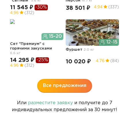
"Сытный"
5.6 кг
персон
16.7 кг
11 545 ₽
-30%
38 501 ₽
50
4.94
(337)
4.96
(312)
15-20
12-15
Лег
Сет "Премиум" с
бур
горячими закусками
Фуршет
2.0 кг
6.6 кг
11
14 295 ₽
-25%
10 020 ₽
4.76
(84)
4.7
4.96
(312)
Все предложения
Или
разместите заявку
и получите до 7
индивидуальных предложений за 30 минут!