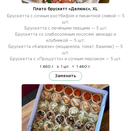
Плато брускетт «Делюкс», XL
Брускетта с сочным ростбифом и пикантной сливой — 5
шт;
Брускетта с печёными перцами — 5 шт;
Брускетта со слабосоленым лососем, авокадо и
клубникой — 5 шт;
Брускетта «Капрезе» (моцарелла, томат, базилик) — 5
шт;
Брускетта с «Прошутто» и сочным персиком — 5 шт.
1 460 г.
x
1 шт.
=
1 460 г.
Заменить