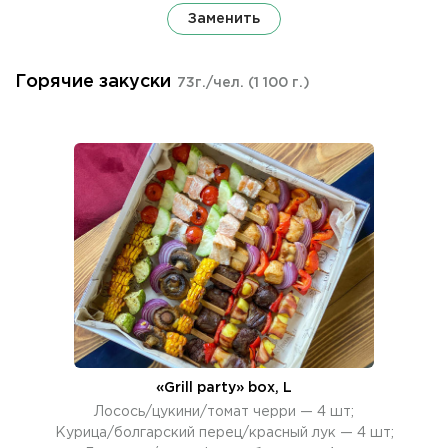
Заменить
Горячие закуски
73г./чел.
(1 100 г.)
«Grill party» box, L
Лосось/цукини/томат черри — 4 шт;
Курица/болгарский перец/красный лук — 4 шт;