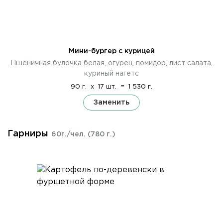
Мини-бургер с курицей
Пшеничная булочка белая, огурец, помидор, лист салата,
куриный нагетс
90 г.
x
17 шт.
=
1 530 г.
Заменить
Гарниры
60г./чел.
(780 г.)