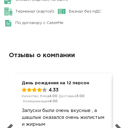
Терминал (картой)
Безнал без НДС
По договору с CaterMe
Отзывы о компании
День рождения на 12 персон
Дос
4.33
Качество блюд
4.00
Доставка
5.00
Кач
Коммуникация
4.00
Ком
Запуски были очень вкусные , а
Здр
шашлык оказался очень жилистым
хор
и жирным
на 