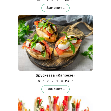
30 г.
x
5 шт.
=
150 г.
Заменить
Брускетта «Капрезе»
30 г.
x
5 шт.
=
150 г.
Заменить