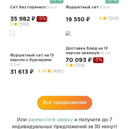
Сет без горячего
9.4 кг
Фуршетный сет
6.9 кг
35 982 ₽
-5%
19 550 ₽
5
(1241)
Бан
5
(559)
87
Доставка блюд на 13
персон премиум
15.1 кг
Фуршетный сет на 13
70 093 ₽
-5%
персон с бургерами
11.3 кг
5
(559)
31 613 ₽
4.74
(4181)
Бан
67
5
Все предложения
Или
разместите заявку
и получите до 7
индивидуальных предложений за 30 минут!