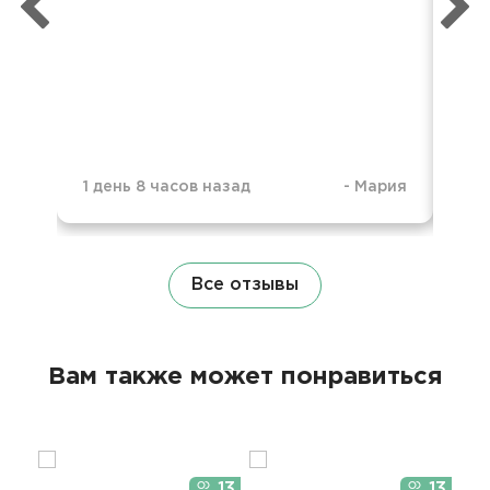
для
был
слу
1 день 8 часов назад
-
Мария
1 д
Все отзывы
Вам также может понравиться
13
13