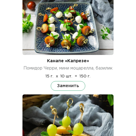
Канапе «Капрезе»
Помидор Черри, мини моцарелла, базилик
15 г.
x
10 шт.
=
150 г.
Заменить