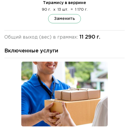
Тирамису в веррине
90 г.
x
13 шт.
=
1 170 г.
Заменить
11 290 г.
Общий выход (вес) в граммах:
Включенные услуги