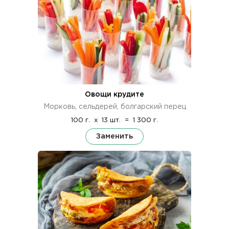
Овощи крудите
Морковь, сельдерей, болгарский перец
100 г.
x
13 шт.
=
1 300 г.
Заменить