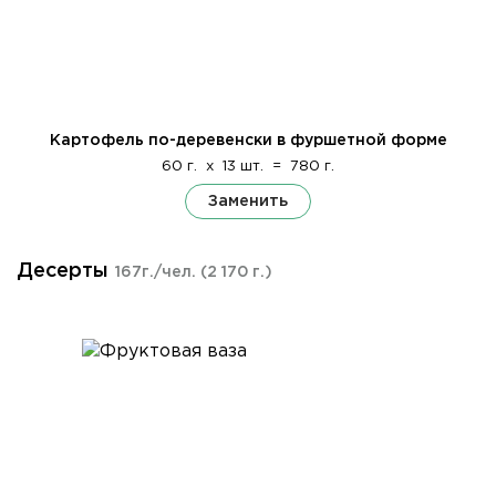
Картофель по-деревенски в фуршетной форме
60 г.
x
13 шт.
=
780 г.
Заменить
Десерты
167г./чел.
(2 170 г.)