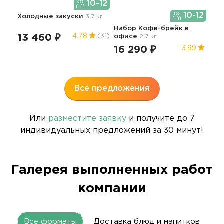
10-12
10-12
Холодные закуски
3.7 кг
Набор Кофе-брейк в
13 460 ₽
4.78
(31)
офисе
2.7 кг
Сет
2.7 
16 290 ₽
3.99
10
Все предложения
Или
разместите заявку
и получите до 7
индивидуальных предложений за 30 минут!
Галерея выполненных работ
компании
Все форматы
Доставка блюд и напитков