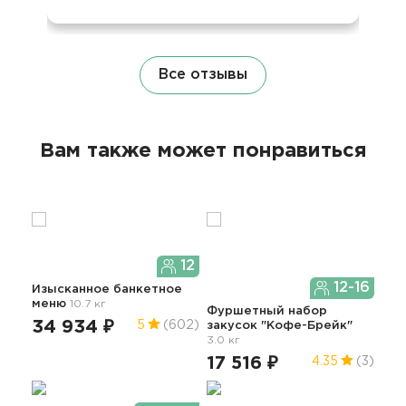
Все отзывы
Вам также может понравиться
12
12-16
Изысканное банкетное
меню
10.7 кг
Апп
Фуршетный набор
мен
34 934 ₽
5
(602)
закусок "Кофе-Брейк"
3.0 кг
12
17 516 ₽
4.7
4.35
(3)