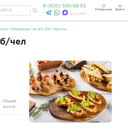
8 (800) 500-68-65
Избранное
Войти
9-21 МСК
ршет Объеденье на 95-100 персон
уб/чел
Общий
выход