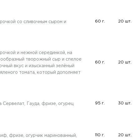
60 г.
20 шт.
рочкой со сливочным сыром и
рочкой и нежной серединкой, на
ообразный творожный сыр и спелое
60 г.
20 шт.
очный вкус и изысканный зелёный
вяленого томата, который дополняет
95 г.
30 шт.
 Сервелат, Гауда, фризе, огурец
110 г.
20 шт.
иф, фризе, огурчик маринованный,