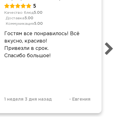
5
Качество блюд
5.00
Обслуж
Доставка
5.00
Качест
Коммуникация
5.00
Достав
Коммун
Гостям все понравилось! Всё
Спасиб
вкусно, красиво!
органи
Привезли в срок.
высше
Спасибо большое!
реком
1 неделя 3 дня назад
-
Евгения
1 недел