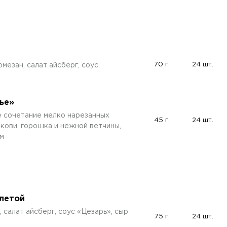
70 г.
24 шт.
мезан, салат айсберг, соус
ье»
е сочетание мелко нарезанных
45 г.
24 шт.
кови, горошка и нежной ветчины,
м
тлетой
 салат айсберг, соус «Цезарь», сыр
75 г.
24 шт.