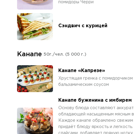
помидоры Черри
Сэндвич с курицей
Канапе
50г./чел.
(5 000 г.)
Канапе «Капрезе»
Хрустящая гренка с помидорчиком 
бальзамическим соусом
Канапе буженина с имбирем
Основу блюда составляют аккурат
обладающей насыщенным мясным вк
Каждое канапе обрамлено свежим 
придаёт блюду яркость и легкость
слайсами, добавляет пряную нотку