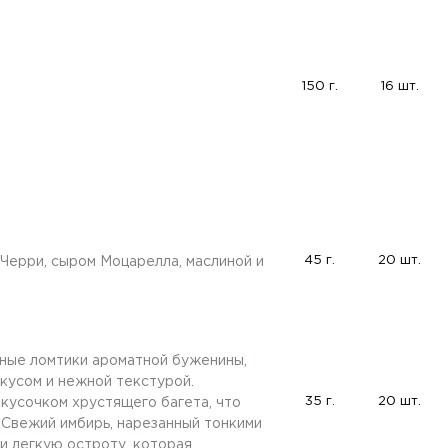
150 г.
16 шт.
45 г.
20 шт.
Черри, сыром Моцарелла, маслиной и
ные ломтики ароматной буженины,
усом и нежной текстурой.
35 г.
20 шт.
кусочком хрустящего багета, что
. Свежий имбирь, нарезанный тонкими
 и легкую остроту, которая