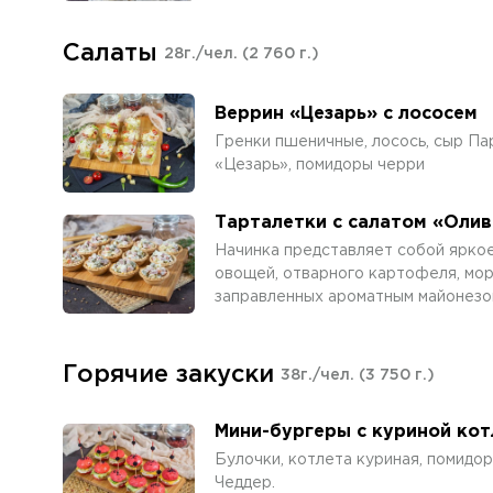
Салаты
28г./чел.
(2 760 г.)
Веррин «Цезарь» с лососем
Гренки пшеничные, лосось, сыр Пар
«Цезарь», помидоры черри
Тарталетки с салатом «Олив
Начинка представляет собой ярко
овощей, отварного картофеля, мор
заправленных ароматным майонезо
Горячие закуски
38г./чел.
(3 750 г.)
Мини-бургеры с куриной ко
Булочки, котлета куриная, помидор,
Чеддер.