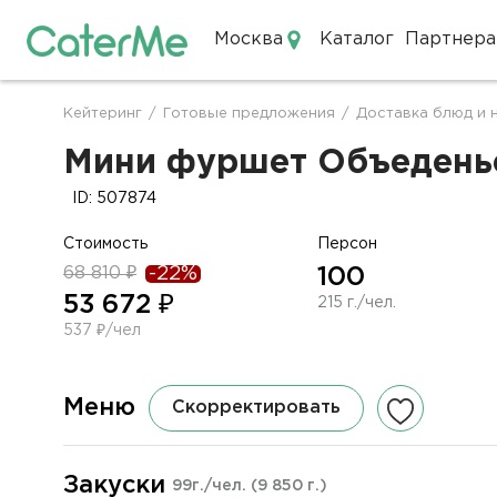
Москва
Каталог
Партнера
Кейтеринг в Москве
Кейтеринг
/
Готовые предложения
/
Доставка блюд и 
Строка
навигации
Мини фуршет Объеденье 
ID: 507874
Стоимость
Персон
68 810 ₽
-22%
100
53 672 ₽
215 г./чел.
537 ₽/чел
Меню
Скорректировать
Закуски
99г./чел.
(9 850 г.)