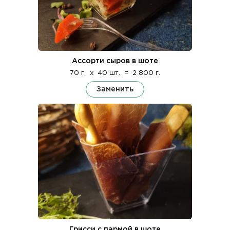
Ассорти сыров в шоте
70 г.
x
40 шт.
=
2 800 г.
Заменить
Грисси с пармой в шоте