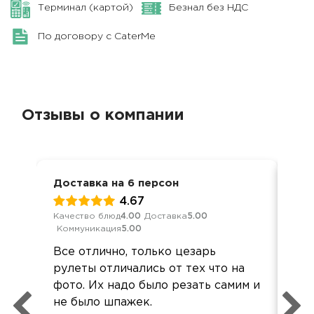
Терминал (картой)
Безнал без НДС
По договору с CaterMe
Отзывы о компании
Доставка на 6 персон
Ден
4.67
Качество блюд
4.00
Доставка
5.00
Кач
Коммуникация
5.00
Ком
Все отлично, только цезарь
Вку
рулеты отличались от тех что на
Буд
фото. Их надо было резать самим и
Бо
не было шпажек.