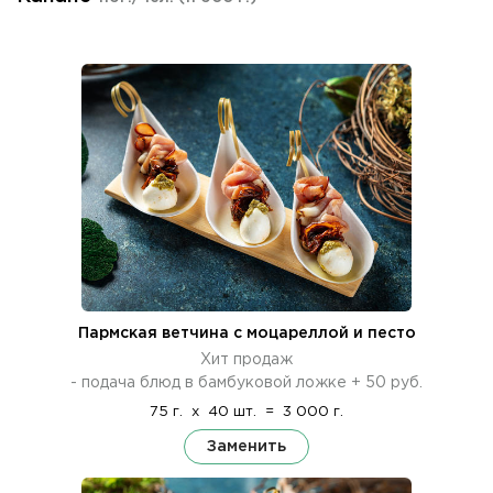
Пармская ветчина с моцареллой и песто
Хит продаж
- подача блюд в бамбуковой ложке + 50 руб.
75 г.
x
40 шт.
=
3 000 г.
Заменить