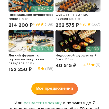
90-100
Премиальное фуршетное
Фуршет на 90 -100
Ко
меню
51.6 кг
персон
105.3 кг
297.
214 200 ₽
262 575 ₽
31
4.99
(108)
4.93
(337)
90-100
100
Легкий фуршет c
Недорогой фуршетный
горячими закусками
бокс
12.1 кг
Лег
стандарт
38.8 кг
Гр
40 515 ₽
4.53
(6)
152 250 ₽
5
(188)
88
5
Все предложения
Или
разместите заявку
и получите до 7