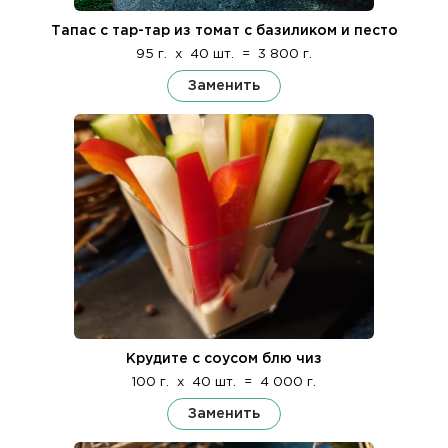
Тапас с тар-тар из томат с базиликом и песто
95 г.
x
40 шт.
=
3 800 г.
Заменить
Крудите с соусом блю чиз
100 г.
x
40 шт.
=
4 000 г.
Заменить