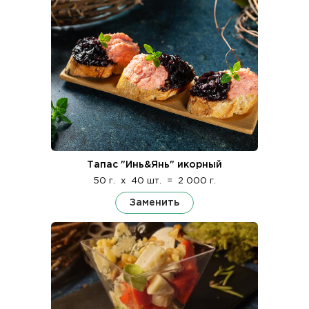
Тапас "Инь&Янь" икорный
50 г.
x
40 шт.
=
2 000 г.
Заменить