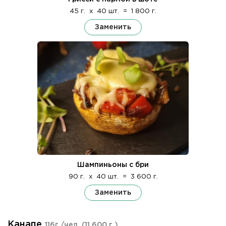
45 г.
x
40 шт.
=
1 800 г.
Заменить
Шампиньоны с бри
90 г.
x
40 шт.
=
3 600 г.
Заменить
Канапе
116г./чел.
(11 600 г.)