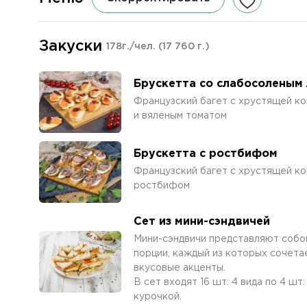
Закуски
178г./чел.
(17 760 г.)
Брускетта со слабосоленым
Французский багет с хрустящей ко
и вяленым томатом
Брускетта с ростбифом
Французский багет с хрустящей ко
ростбифом
Сет из мини-сэндвичей
Мини-сэндвичи представляют собой
порции, каждый из которых сочета
вкусовые акценты.
В сет входят 16 шт: 4 вида по 4 шт
курочкой.