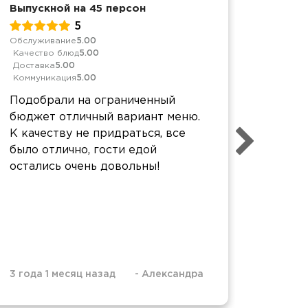
Выпускной на 45 персон
Выпуск
5
Обслуживание
5.00
Качеств
Качество блюд
5.00
Достав
Доставка
5.00
Коммун
Коммуникация
5.00
Спаси
Подобрали на ограниченный
вкусно
бюджет отличный вариант меню.
Единс
К качеству не придраться, все
было н
было отлично, гости едой
Пришл
остались очень довольны!
шпажек
4 года 
3 года 1 месяц назад
-
Александра