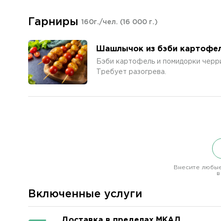
Гарниры
160г./чел.
(16 000 г.)
Шашлычок из бэби картофел
Бэби картофель и помидорки черр
Требует разогрева.
Внесите любые
в
Включенные услуги
Доставка в пределах МКАД