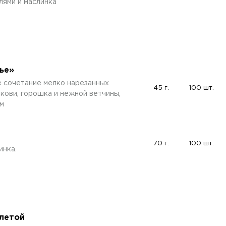
лями и маслинка
ье»
е сочетание мелко нарезанных
45 г.
100 шт.
кови, горошка и нежной ветчины,
м
70 г.
100 шт.
инка.
тлетой