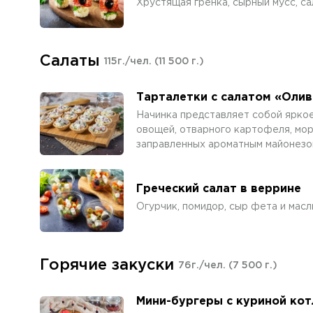
Хрустящая гренка, сырный мусс, са
Салаты
115г./чел.
(11 500 г.)
Тарталетки с салатом «Олив
Начинка представляет собой ярко
овощей, отварного картофеля, мор
заправленных ароматным майонезо
Греческий салат в веррине
Огурчик, помидор, сыр фета и масл
Горячие закуски
76г./чел.
(7 500 г.)
Мини-бургеры с куриной ко