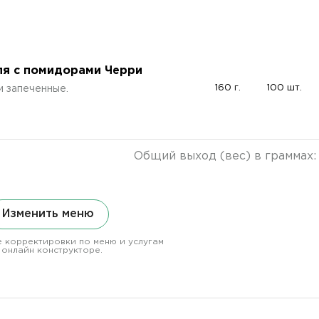
я с помидорами Черри
160 г.
100 шт.
и запеченные.
Общий выход (вес) в граммах
Изменить меню
 корректировки по меню и услугам
 онлайн конструкторе.