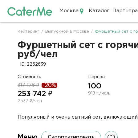
Москва
Каталог
Партнера
Кейтеринг в Москве
Кейтеринг
/
Выпускной в Москве
/
Фуршетный сет с го
Строка
навигации
Фуршетный сет с горячи
руб/чел
ID: 2252639
Стоимость
Персон
317 178 ₽
-20%
100
253 742 ₽
919 г./чел.
2537 ₽/чел
Популярный и очень сытный сет, включающий в
Меню
Скорректировать