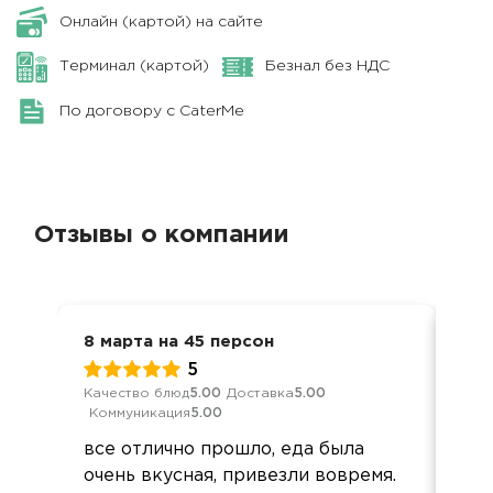
Онлайн (картой) на сайте
Терминал (картой)
Безнал без НДС
По договору с CaterMe
Отзывы о компании
8 марта на 45 персон
Дос
5
Качество блюд
5.00
Доставка
5.00
Кач
Коммуникация
5.00
Ком
все отлично прошло, еда была
Зак
очень вкусная, привезли вовремя.
сут