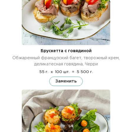
Брускетта с говядиной
Обжаренный французский багет, творожный крем,
деликатесная говядина, Черри
55 г.
x
100 шт.
=
5 500 г.
Заменить