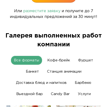
Или
разместите заявку
и получите до 7
индивидуальных предложений за 30 минут!
Галерея выполненных работ
компании
Все форматы
Кофе-брейк
Фуршет
Банкет
Станция анимации
Доставка блюд и напитков
Барбекю
Выездной бар
Candy Bar
Услуги