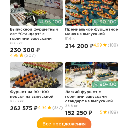
95-100
90-100
Выпускной фуршетный
Премиальное фуршетное
Нед
сет "Стандарт" с
меню
на выпускной
бо
горячими закусками
51.6 кг
40
60.5 кг
214 200 ₽
4.99
(108)
230 300 ₽
4.98
(207)
Фур
90-100
гор
вып
Фуршет на 90 -100
Легкий фуршет c
персон
на выпускной
горячими закусками
25
105.3 кг
стандарт
на выпускной
5
38.8 кг
262 575 ₽
4.94
(337)
152 250 ₽
5
(188)
Все предложения