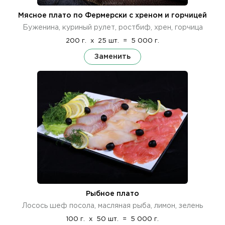
Мясное плато по Фермерски с хреном и горчицей
Буженина, куриный рулет, ростбиф, хрен, горчица
200 г.
x
25 шт.
=
5 000 г.
Заменить
Рыбное плато
Лосось шеф посола, масляная рыба, лимон, зелень
100 г.
x
50 шт.
=
5 000 г.