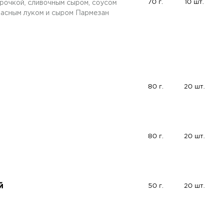
70 г.
10 шт.
рочкой, сливочным сыром, соусом
расным луком и сыром Пармезан
80 г.
20 шт.
80 г.
20 шт.
й
50 г.
20 шт.