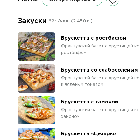
Закуски
62г./чел.
(2 450 г.)
Брускетта с ростбифом
Французский багет с хрустящей ко
ростбифом
Брускетта со слабосоленым
Французский багет с хрустящей ко
и вяленым томатом
Брускетта с хамоном
Французский багет с хрустящей ко
хамоном
Брускетта «Цезарь»