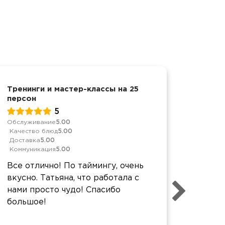
Тренинги и мастер-классы на 25
Выстав
персон
5
Обслуж
Качест
Обслуживание
5.00
Достав
Качество блюд
5.00
Коммун
Доставка
5.00
Коммуникация
5.00
Спасиб
Все отлично! По таймингу, очень
уровне
вкусно. Татьяна, что работала с
качес
нами просто чудо! Спасибо
Будем
большое!
реком