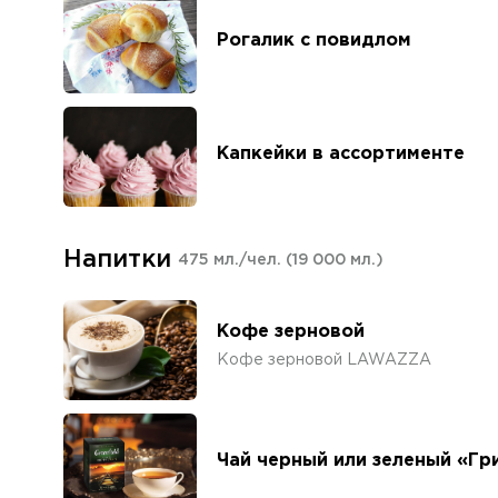
Рогалик с повидлом
Капкейки в ассортименте
Напитки
475 мл./чел.
(19 000 мл.)
Кофе зерновой
Кофе зерновой LAWAZZA
Чай черный или зеленый «Г