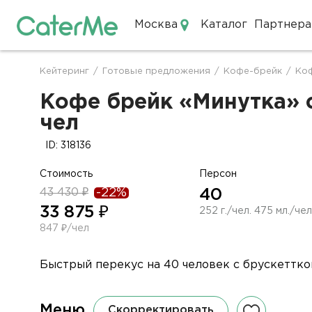
Москва
Каталог
Партнера
Кейтеринг в Москве
Кейтеринг
/
Готовые предложения
/
Кофе-брейк
/
Коф
Строка
навигации
Кофе брейк «Минутка» с
чел
ID: 318136
Стоимость
Персон
43 430 ₽
-22%
40
33 875 ₽
252 г./чел. 475 мл./чел
847 ₽/чел
Быстрый перекус на 40 человек с брускеттко
Меню
Скорректировать