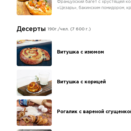
Французский багет с хрустящей ко
«Цезарь», бакинским помидором, к
Десерты
190г./чел.
(7 600 г.)
Витушка с изюмом
Витушка с корицей
Рогалик с вареной сгущенко