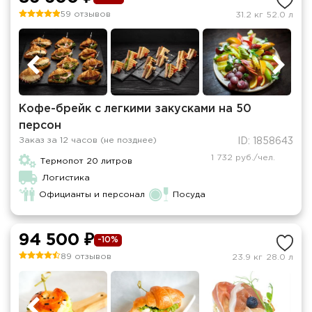
59 отзывов
31.2 кг
52.0 л
Кофе-брейк с легкими закусками на 50
персон
Заказ за 12 часов (не позднее)
ID: 1858643
1 732 руб./чел.
Термопот 20 литров
Логистика
Официанты и персонал
Посуда
94 500 ₽
-10%
89 отзывов
23.9 кг
28.0 л