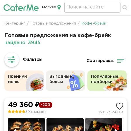
Москва
Кейтеринг в Москве
Кейтеринг
/
Готовые предложения
/
Кофе-брейк
Строка
навигации
Готовые предложения на кофе-брейк
найдено: 3945
Сортировка:
Премиум
Выгодные
Популярные
меню
боксы
подборки
49 360 ₽
-20%
59 отзывов
16.8 кг
24.0 л