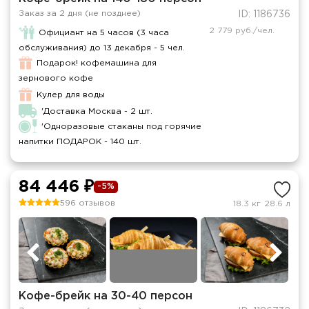
Заказ за 2 дня (не позднее)
ID: 1186736
2 779 руб./чел.
Официант на 5 часов (3 часа
обслуживания) до 13 декабря - 5 чел.
Подарок! кофемашина для
зернового кофе
Кулер для воды
'Доставка Москва - 2 шт.
'Одноразовые стаканы под горячие
напитки ПОДАРОК - 140 шт.
84 446 ₽
-5%
596 отзывов
18.3 кг
28.6 л
Кофе-брейк на 30-40 персон