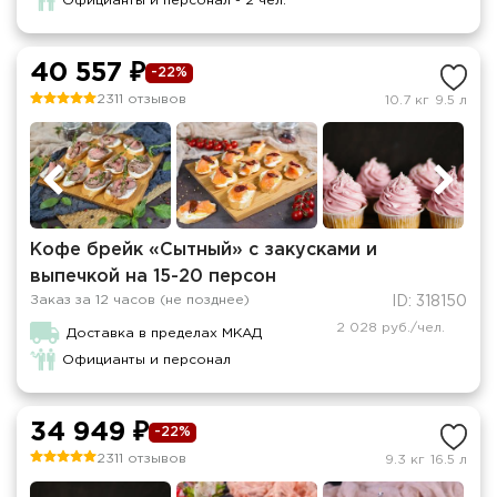
Официанты и персонал - 2 чел.
40 557 ₽
-22%
2311 отзывов
10.7 кг
9.5 л
Кофе брейк «Сытный» с закусками и
выпечкой на 15-20 персон
Заказ за 12 часов (не позднее)
ID: 318150
2 028 руб./чел.
Доставка в пределах МКАД
Официанты и персонал
34 949 ₽
-22%
2311 отзывов
9.3 кг
16.5 л