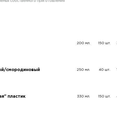
ченья собственного приготовления
200 мл.
150 шт.
ый/смородиновый
250 мл.
40 шт.
ая" пластик
330 мл.
150 шт.