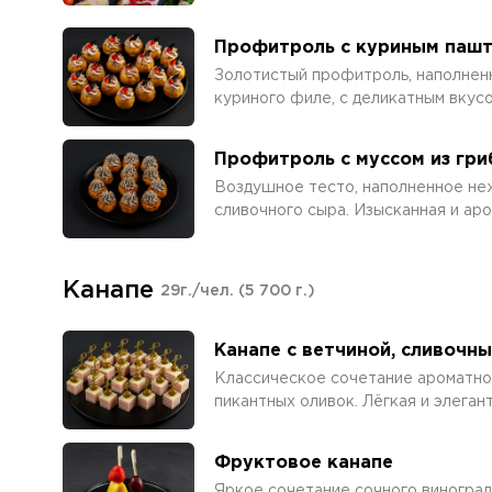
Профитроль с куриным паш
Золотистый профитроль, наполнен
куриного филе, с деликатным вкусо
Профитроль с муссом из гри
Воздушное тесто, наполненное не
сливочного сыра. Изысканная и аро
Канапе
29г./чел.
(5 700 г.)
Канапе с ветчиной, сливочн
Классическое сочетание ароматно
пикантных оливок. Лёгкая и элеган
Фруктовое канапе
Яркое сочетание сочного винограда