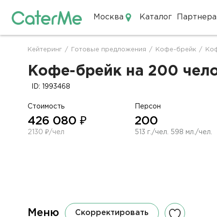
Москва
Каталог
Партнера
Кейтеринг в Москве
Кейтеринг
/
Готовые предложения
/
Кофе-брейк
/
Коф
Строка
навигации
Кофе-брейк на 200 чело
ID: 1993468
Стоимость
Персон
426 080 ₽
200
2130 ₽/чел
513 г./чел. 598 мл./чел.
Меню
Скорректировать