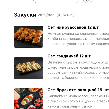
Закуски
210г./чел.
(41 870 г.)
Сет из круассанов 12 шт
Нежная курица со сливочным сыро
комбинация моцареллы с помидорам
лосось с огурцом на мягком сливо
Сет сэндвичей 12 шт
Ветчина с сыром и хрустящим огур
сливочным сыром, моцарелла с по
соусом, деликатный лосось с огурц
а омлет с беконом и свежими ово
Сет брускетт овощной 16 ш
Баклажан с моцареллой, запечённы
с лимонной ноткой и цукини с тери
нежным сливочным сыром