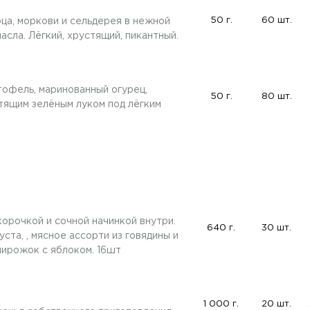
50 г.
60 шт.
рца, моркови и сельдерея в нежной
асла. Лёгкий, хрустящий, пикантный.
тофель, маринованный огурец,
50 г.
80 шт.
тящим зелёным луком под лёгким
корочкой и сочной начинкой внутри.
640 г.
30 шт.
ста, , мясное ассорти из говядины и
пирожок с яблоком. 16шт
1 000 г.
20 шт.