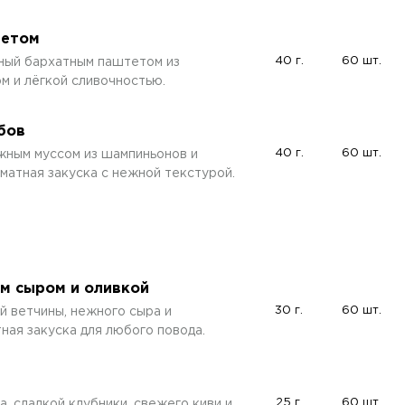
тетом
40 г.
60 шт.
ный бархатным паштетом из
м и лёгкой сливочностью.
бов
40 г.
60 шт.
жным муссом из шампиньонов и
матная закуска с нежной текстурой.
ым сыром и оливкой
30 г.
60 шт.
й ветчины, нежного сыра и
тная закуска для любого повода.
25 г.
60 шт.
, сладкой клубники, свежего киви и