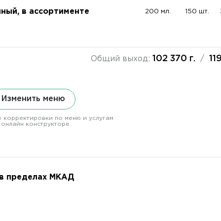
нный, в ассортименте
200 мл.
150 шт.
102 370 г.
11
Общий выход:
/
Изменить меню
 корректировки по меню и услугам
 онлайн конструкторе.
 в пределах МКАД