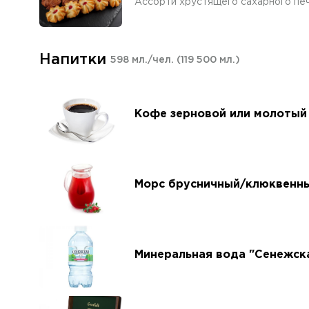
Ассорти хрустящего сахарного пе
Напитки
598 мл./чел.
(119 500 мл.)
Кофе зерновой или молотый
Морс брусничный/клюквенн
Минеральная вода "Сенежск