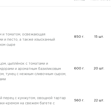
м и томатом, освежающая
850 г.
15 шт.
и и песто, а также изысканный
чном сыре
цом, цыплёнок с томатами и
600 г.
20 шт.
мидорами и ароматным базиликовым
ом, тунец с нежным сливочным сыром,
щами
т
й перец с кунжутом, овощной тартар
560 г.
22 шт.
яки-кремом на свежем багете с