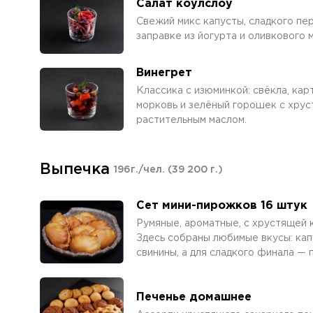
Салат коулслоу
Свежий микс капусты, сладкого пе
заправке из йогурта и оливкового м
Винегрет
Классика с изюминкой: свёкла, кар
морковь и зелёный горошек с хрус
растительным маслом.
Выпечка
196г./чел.
(39 200 г.)
Сет мини-пирожков 16 штук
Румяные, ароматные, с хрустящей 
Здесь собраны любимые вкусы: капу
свинины, а для сладкого финала — 
Печенье домашнее