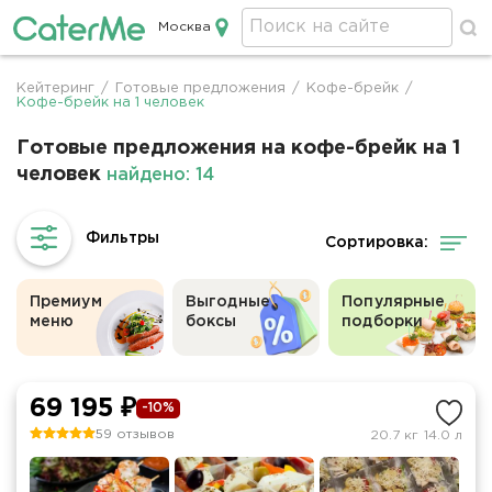
Москва
Кейтеринг в Москве
Кейтеринг
/
Готовые предложения
/
Кофе-брейк
/
Строка
Кофе-брейк на 1 человек
навигации
Готовые предложения на кофе-брейк на 1
человек
найдено: 14
Сортировка:
Премиум
Выгодные
Популярные
меню
боксы
подборки
69 195 ₽
-10%
59 отзывов
20.7 кг
14.0 л