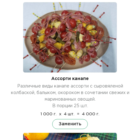
Ассорти канапе
Различные виды канапе ассорти с сыровяленой
колбаской, балыком, окороком в сочетании свежих и
маринованных овощей.
В порции 25 шт.
1 000 г.
x
4 шт.
=
4 000 г.
Заменить