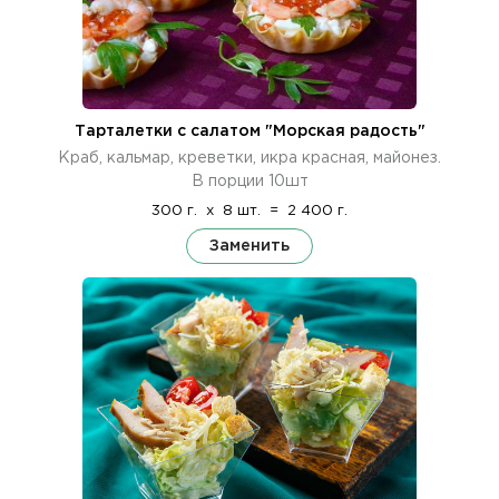
Тарталетки с салатом "Морская радость"
Краб, кальмар, креветки, икра красная, майонез.
В порции 10шт
300 г.
x
8 шт.
=
2 400 г.
Заменить