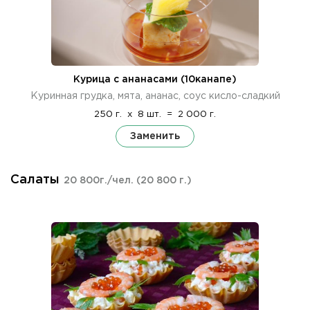
Курица с ананасами (10канапе)
Куринная грудка, мята, ананас, соус кисло-сладкий
250 г.
x
8 шт.
=
2 000 г.
Заменить
Салаты
20 800г./чел.
(20 800 г.)