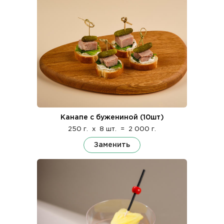
Канапе с бужениной (10шт)
250 г.
x
8 шт.
=
2 000 г.
Заменить