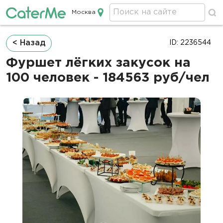
Москва
Кейтеринг в Москве
Строка
< Назад
ID: 2236544
навигации
Фуршет лёгких закусок на
100 человек - 184563 руб/чел