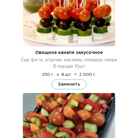
Овощное канапе закусочное
Сыр фета, огурчик, маслины, помидор черри
В порции 10шт
250 г.
x
8 шт.
=
2 000 г.
Заменить