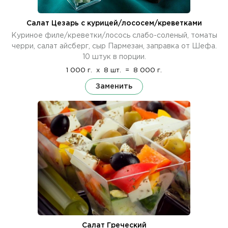
Салат Цезарь с курицей/лососем/креветками
Куриное филе/креветки/лосось слабо-соленый, томаты
черри, салат айсберг, сыр Пармезан, заправка от Шефа.
10 штук в порции.
1 000 г.
x
8 шт.
=
8 000 г.
Заменить
Салат Греческий