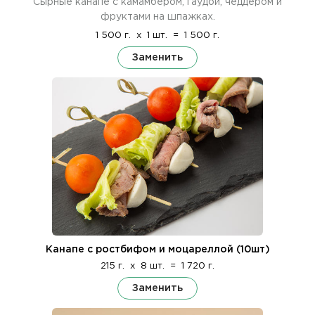
Сырные канапе с камамбером, гаудой, чеддером и
фруктами на шпажках.
1 500 г.
x
1 шт.
=
1 500 г.
Заменить
Канапе с ростбифом и моцареллой (10шт)
215 г.
x
8 шт.
=
1 720 г.
Заменить