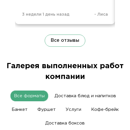
3 недели 1 день назад
-
Лиса
3 н
Все отзывы
Галерея выполненных работ
компании
Все форматы
Доставка блюд и напитков
Банкет
Фуршет
Услуги
Кофе-брейк
Доставка боксов