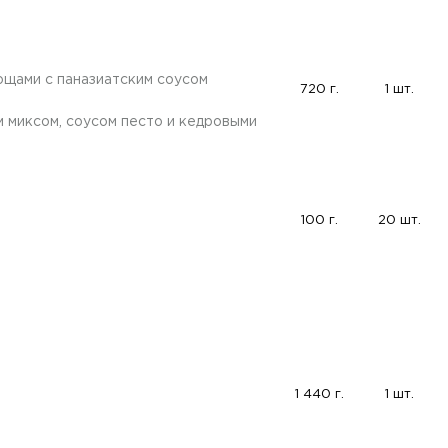
вощами с паназиатским соусом
720 г.
1 шт.
м миксом, соусом песто и кедровыми
100 г.
20 шт.
1 440 г.
1 шт.