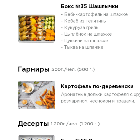
Бокс №35 Шашлычки
- Беби-картофель на шпажке
- Кебаб из телятины
- Кукуруза гриль
- Цыплёнок на шпажке
- Цуккини на шпажке
- Тыква на шпажке
Гарниры
500г./чел.
(500 г.)
Картофель по-деревенски
Ароматные дольки картофеля с хр
розмарином, чесноком и травами.
Десерты
1 200г./чел.
(1 200 г.)