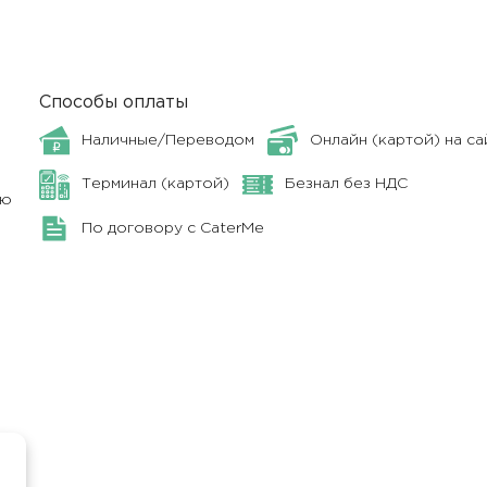
Способы оплаты
Наличные/Переводом
Онлайн (картой) на са
Терминал (картой)
Безнал без НДС
ню
По договору с CaterMe