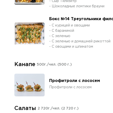
- Сыр Тилизитр
- Шоколадные ломтики брауни
Бокс №14 Треугольники фил
- С курицей и овощами
- С бараниной
- С зеленью
- С зеленью и домашней рикоттой
- С овощами и шпинатом
Канапе
500г./чел.
(500 г.)
Профитроли с лососем
Профитроли с лососем
Салаты
2 720г./чел.
(2 720 г.)