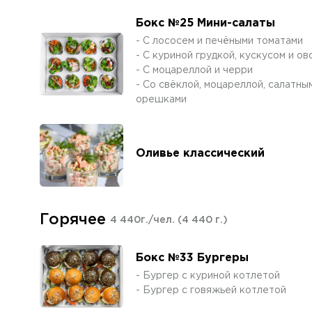
Бокс №25 Мини-салаты
- С лососем и печёными томатами
- С куриной грудкой, кускусом и о
- С моцареллой и черри
- Со свёклой, моцареллой, салатны
орешками
Оливье классический
Горячее
4 440г./чел.
(4 440 г.)
Бокс №33 Бургеры
- Бургер с куриной котлетой
- Бургер с говяжьей котлетой