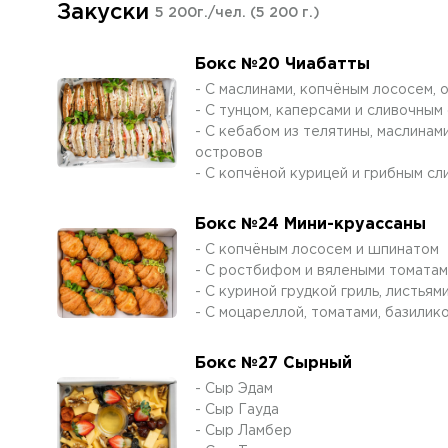
Закуски
5 200г./чел.
(5 200 г.)
Бокс №20 Чиабатты
- С маслинами, копчёным лососем, 
- С тунцом, каперсами и сливочным
- С кебабом из телятины, маслинам
островов
- С копчёной курицей и грибным с
Бокс №24 Мини-круассаны
- С копчёным лососем и шпинатом
- С ростбифом и вялеными томата
- С куриной грудкой гриль, листьям
- С моцареллой, томатами, базилик
Бокс №27 Сырный
- Сыр Эдам
- Сыр Гауда
- Сыр Ламбер