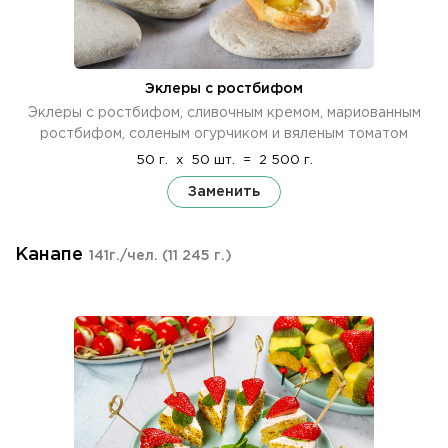
Эклеры с ростбифом
Эклеры с ростбифом, сливочным кремом, мариованным
ростбифом, соленым огурчиком и вяленым томатом
50 г.
x
50 шт.
=
2 500 г.
Заменить
Канапе
141г./чел.
(11 245 г.)