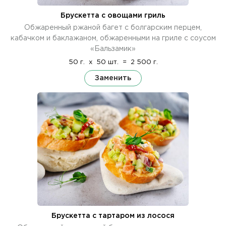
Брускетта с овощами гриль
Обжаренный ржаной багет с болгарским перцем,
кабачком и баклажаном, обжаренными на гриле с соусом
«Бальзамик»
50 г.
x
50 шт.
=
2 500 г.
Заменить
Брускетта с тартаром из лосося