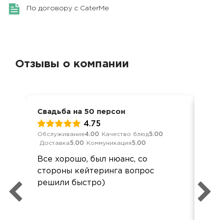
По договору с CaterMe
Отзывы о компании
Свадьба на 50 персон
Сва
4.75
Обслуживание
4.00
Качество блюд
5.00
Обс
Доставка
5.00
Коммуникация
5.00
Дос
Все хорошо, был нюанс, со
Спа
стороны кейтеринга вопрос
пон
решили быстро)
оф
нау
пол