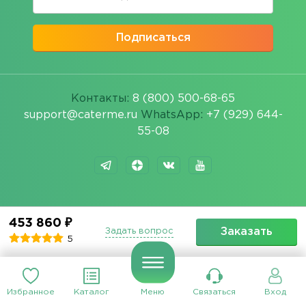
Подписаться
Контакты:
8 (800) 500-68-65
support@caterme.ru
WhatsApp:
+7 (929) 644-
55-08
453 860 ₽
Заказать
Задать вопрос
Банкет
5
Фуршет
Доставка еды
Избранное
Каталог
Меню
Связаться
Вход