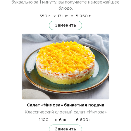
буквально за 1 минуту, вы получаете наисвежайшее
блюдо.
350 г.
x
17 шт.
=
5 950 г.
Заменить
Салат «Мимоза» банкетная подача
Классический слоеный салат «Мимоза»
1 100 г.
x
6 шт.
=
6 600 г.
Заменить