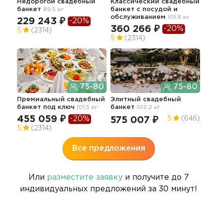
Недорогой свадебный
Классический свадебный
Тра
банкет
89.5 кг
банкет с посудой и
сва
обслуживанием
101.8 кг
93.8
229 243 ₽
-20%
360 266 ₽
-20%
43
5
(2314)
5
(2314)
75-80
75-80
Премиальный свадебный
Элитный свадебный
банкет под ключ
101.5 кг
банкет
102.2 кг
455 059 ₽
-20%
575 007 ₽
5
(646)
5
(2314)
Все предложения
Или
разместите заявку
и получите до 7
индивидуальных предложений за 30 минут!