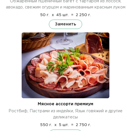
Обжаренный пшеничный багет с тартаром из лосося,
авокадо, свежим огурцом и маринованным красным луком
50 г.
x
45 шт.
=
2 250 г.
Заменить
Мясное ассорти премиум
Ростбиф, Пастрами из индейки, Язык говяжий и другие
деликатесы
550 г.
x
5 шт.
=
2 750 г.