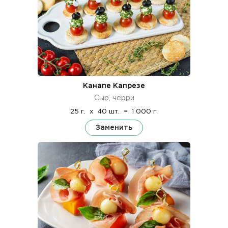
Канапе Капрезе
Сыр, черри
25 г.
x
40 шт.
=
1 000 г.
Заменить