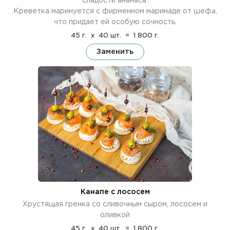
сладости ананаса.
Креветка маринуется с фирменном маринаде от шефа,
что придает ей особую сочность.
45 г.
x
40 шт.
=
1 800 г.
Заменить
Канапе с лососем
Хрустящая гренка со сливочным сыром, лососем и
оливкой
45 г.
x
40 шт.
=
1 800 г.