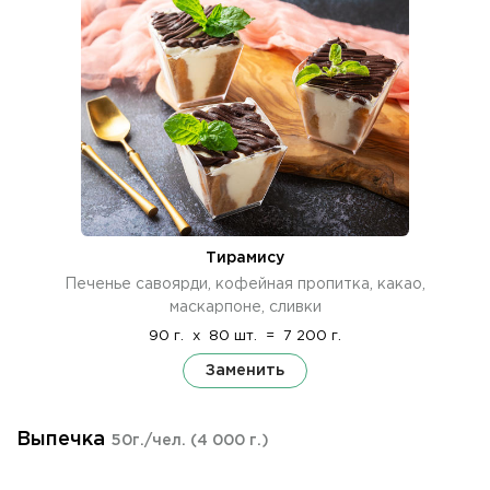
Тирамису
Печенье савоярди, кофейная пропитка, какао,
маскарпоне, сливки
90 г.
x
80 шт.
=
7 200 г.
Заменить
Выпечка
50г./чел.
(4 000 г.)