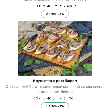
60 г.
x
40 шт.
=
2 400 г.
Заменить
Брускетта с ростбифом
Французский багет с хрустящей корочкой со сливочным
сыром и ростбифом
60 г.
x
40 шт.
=
2 400 г.
Заменить