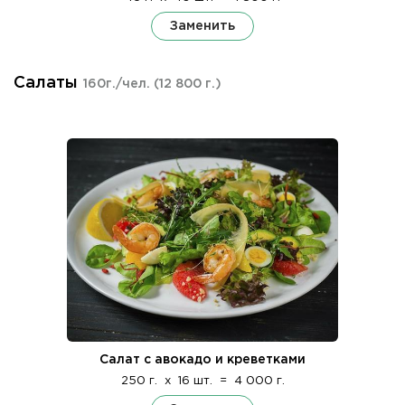
Заменить
Салаты
160г./чел.
(12 800 г.)
Салат с авокадо и креветками
250 г.
x
16 шт.
=
4 000 г.