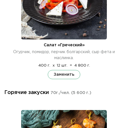
Салат «Греческий»
Огурчик, помидор, перчик болгарский, сыр фета и
маслинка.
400 г.
x
12 шт.
=
4 800 г.
Заменить
Горячие закуски
70г./чел.
(5 600 г.)