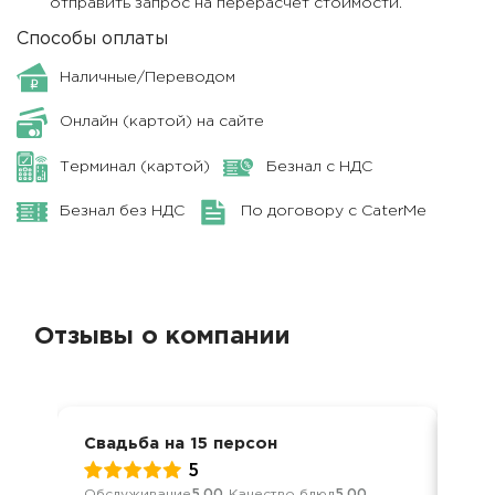
отправить запрос на перерасчет стоимости.
Способы оплаты
Наличные/Переводом
Онлайн (картой) на сайте
Терминал (картой)
Безнал с НДС
Безнал без НДС
По договору с CaterMe
Отзывы о компании
Свадьба на 15 персон
Сва
5
Обслуживание
5.00
Качество блюд
5.00
Обс