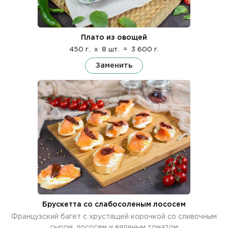
Плато из овощей
450 г.
x
8 шт.
=
3 600 г.
Заменить
Брускетта со слабосоленым лососем
Французский багет с хрустящей корочкой со сливочным
сыром, лососем и вяленым томатом