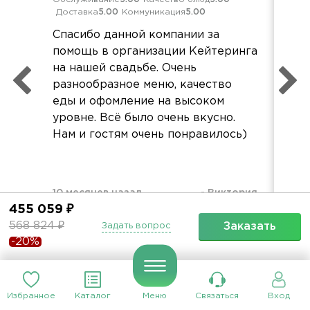
Доставка
5.00
Коммуникация
5.00
Дос
Спасибо данной компании за
Бла
помощь в организации Кейтеринга
ме
на нашей свадьбе. Очень
пр
разнообразное меню, качество
Еда
еды и офомление на высоком
все
уровне. Всё было очень вкусно.
фо
Нам и гостям очень понравилось)
10 месяцев назад
-
Виктория
2 г
455 059 ₽
568 824 ₽
Заказать
Задать вопрос
-20%
Все отзывы
Избранное
Каталог
Меню
Связаться
Вход