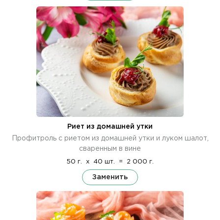
Риет из домашней утки
Профитроль с риетом из домашней утки и луком шалот,
сваренным в вине
50 г.
x
40 шт.
=
2 000 г.
Заменить