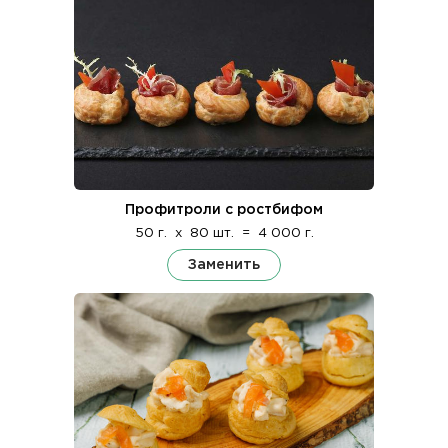
Профитроли с ростбифом
50 г.
x
80 шт.
=
4 000 г.
Заменить