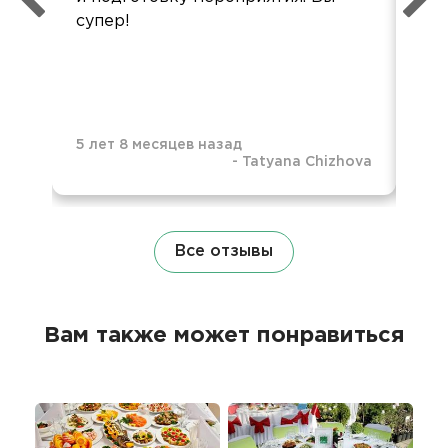
супер!
по
Об
ур
5 лет 8 месяцев назад
-
Tatyana Chizhova
5 л
Все отзывы
Вам также может понравиться