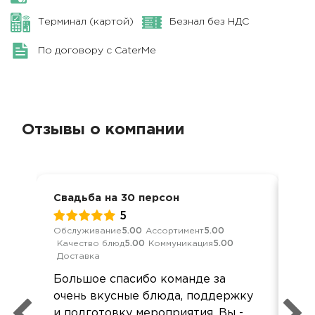
Терминал (картой)
Безнал без НДС
По договору с CaterMe
Отзывы о компании
Свадьба на 30 персон
Сва
5
Обслуживание
5.00
Ассортимент
5.00
Обс
Качество блюд
5.00
Коммуникация
5.00
Кач
Доставка
Ком
Большое спасибо команде за
Зак
очень вкусные блюда, поддержку
(50
и подготовку мероприятия. Вы -
в с