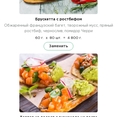
Брускетта с ростбифом
Обжаренный французский багет, творожный мусс, пряный
ростбиф, чернослив, помидор Черри
60 г.
x
80 шт.
=
4 800 г.
Заменить