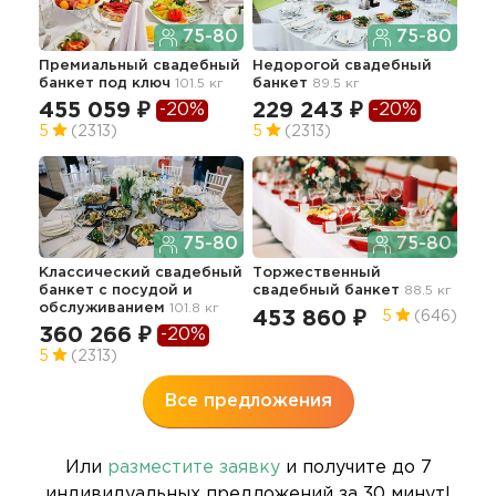
75-80
75-80
Премиальный свадебный
Недорогой свадебный
Эли
банкет под ключ
101.5 кг
банкет
89.5 кг
бан
455 059 ₽
229 243 ₽
-20%
-20%
57
5
(2313)
5
(2313)
75-80
75-80
Сва
Классический свадебный
Торжественный
96.0
банкет с посудой и
свадебный банкет
88.5 кг
обслуживанием
101.8 кг
39
453 860 ₽
5
(646)
360 266 ₽
-20%
4.9
5
(2313)
Все предложения
Или
разместите заявку
и получите до 7
индивидуальных предложений за 30 минут!