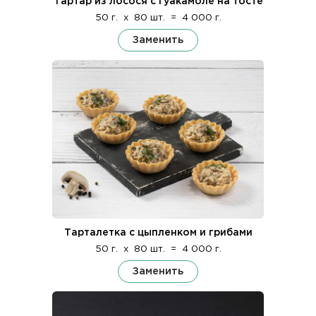
Тартар из лосося с гуакамоле на тосте
50 г.
x
80 шт.
=
4 000 г.
Заменить
Тарталетка с цыпленком и грибами
50 г.
x
80 шт.
=
4 000 г.
Заменить