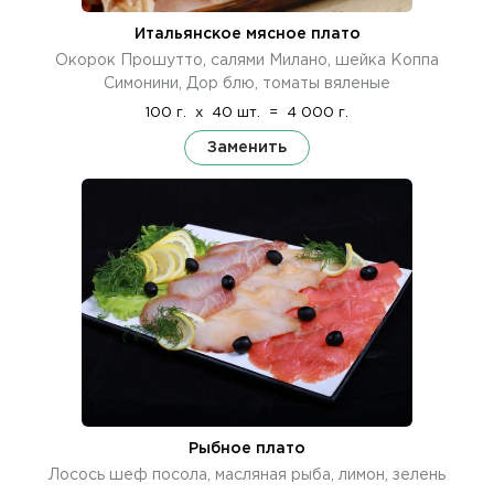
Итальянское мясное плато
Окорок Прошутто, салями Милано, шейка Коппа
Симонини, Дор блю, томаты вяленые
100 г.
x
40 шт.
=
4 000 г.
Заменить
Рыбное плато
Лосось шеф посола, масляная рыба, лимон, зелень