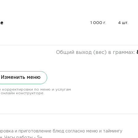
ке
1 000 г.
4 шт.
Общий выход (вес) в граммах:
Изменить меню
 корректировки по меню и услугам
 онлайн конструкторе.
ировка и приготовление блюд согласно меню и таймингу
н. Часы работы - 5ч