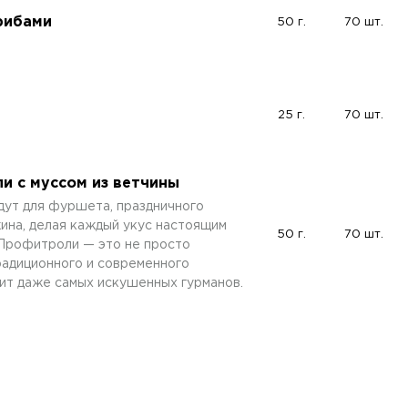
рибами
50 г.
70 шт.
25 г.
70 шт.
и с муссом из ветчины
дут для фуршета, праздничного
ина, делая каждый укус настоящим
50 г.
70 шт.
Профитроли — это не просто
традиционного и современного
вит даже самых искушенных гурманов.