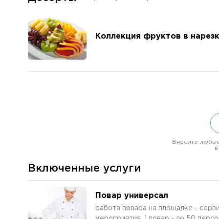
Коллекция фруктов в нарез
Внесите любые
в
Включенные услуги
Повар универсал
работа повара на площадке - серв
мероприятия. 1 повар - до 50 персо