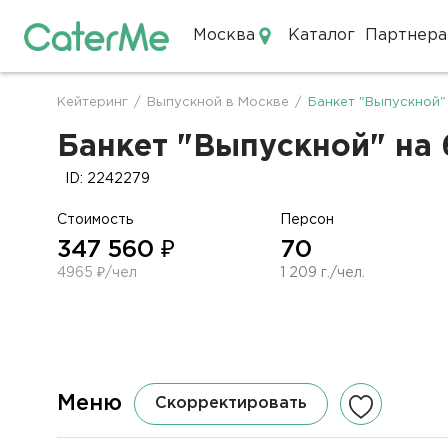
Москва
Каталог
Партнера
Кейтеринг в Москве
Кейтеринг
/
Выпускной в Москве
/
Банкет "Выпускной"
Строка
навигации
Банкет "Выпускной" на 
ID: 2242279
Стоимость
Персон
347 560 ₽
70
4965 ₽/чел
1 209 г./чел.
Меню
Скорректировать