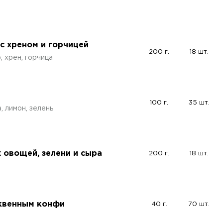
с хреном и горчицей
200 г.
18 шт.
 хрен, горчица
100 г.
35 шт.
 лимон, зелень
 овощей, зелени и сыра
200 г.
18 шт.
юквенным конфи
40 г.
70 шт.