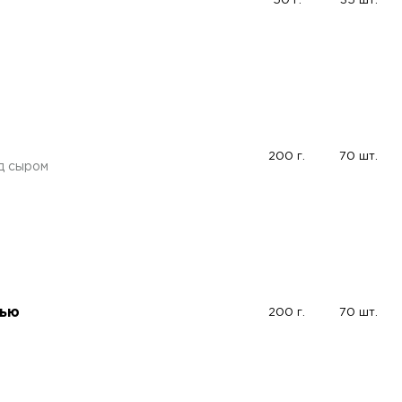
50 г.
35 шт.
200 г.
70 шт.
д сыром
нью
200 г.
70 шт.