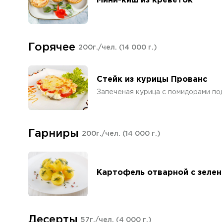
Мини-киш из креветок
Горячее
200г./чел.
(14 000 г.)
Стейк из курицы Прованс
Запеченая курица с помидорами по
Гарниры
200г./чел.
(14 000 г.)
Картофель отварной с зеле
Десерты
57г./чел.
(4 000 г.)