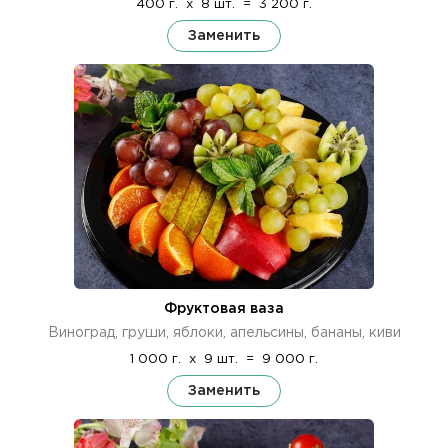
400 г.
x
8 шт.
=
3 200 г.
Заменить
Фруктовая ваза
Виноград, груши, яблоки, апельсины, бананы, киви
1 000 г.
x
9 шт.
=
9 000 г.
Заменить