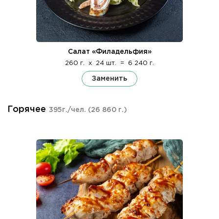
Салат «Филадельфия»
260 г.
x
24 шт.
=
6 240 г.
Заменить
Горячее
395г./чел.
(26 860 г.)