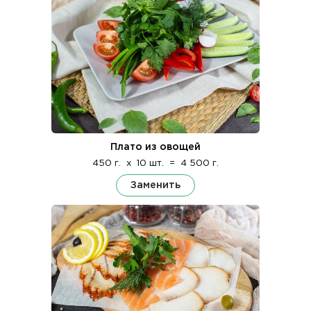
Плато из овощей
450 г.
x
10 шт.
=
4 500 г.
Заменить