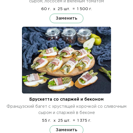
сыром, лососем и вяленым томатом
60 г.
x
25 шт.
=
1 500 г.
Заменить
Брускетта со спаржей и беконом
Французский багет с хрустящей корочкой со сливочным
сыром и спаржей в беконе
55 г.
x
25 шт.
=
1 375 г.
Заменить