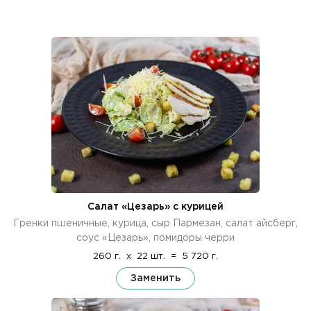
Салат «Цезарь» с курицей
Гренки пшеничные, курица, сыр Пармезан, салат айсберг,
соус «Цезарь», помидоры черри
260 г.
x
22 шт.
=
5 720 г.
Заменить