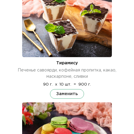
Тирамису
Печенье савоярди, кофейная пропитка, какао,
маскарпоне, сливки
90 г.
x
10 шт.
=
900 г.
Заменить