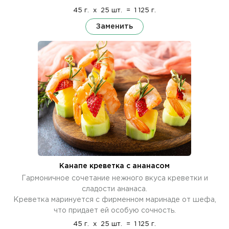
45 г.
x
25 шт.
=
1 125 г.
Заменить
Канапе креветка с ананасом
Гармоничное сочетание нежного вкуса креветки и
сладости ананаса.
Креветка маринуется с фирменном маринаде от шефа,
что придает ей особую сочность.
45 г.
x
25 шт.
=
1 125 г.