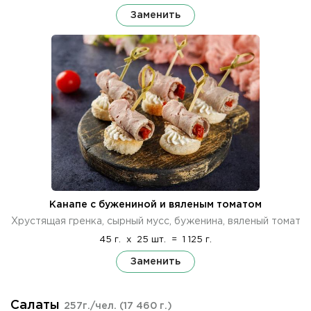
Заменить
Канапе с бужениной и вяленым томатом
Хрустящая гренка, сырный мусс, буженина, вяленый томат
45 г.
x
25 шт.
=
1 125 г.
Заменить
Салаты
257г./чел.
(17 460 г.)