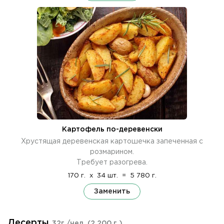
Картофель по-деревенски
Хрустящая деревенская картошечка запеченная с
розмарином.
Требует разогрева.
170 г.
x
34 шт.
=
5 780 г.
Заменить
Десерты
32г./чел.
(2 200 г.)