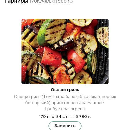
Гарниры
170г./чел.
(11 560 г.)
Овощи гриль
Овощи гриль (Томаты, кабачок, баклажан, перчик
болгарский) приготовлены на мангале.
Требует разогрева.
170 г.
x
34 шт.
=
5 780 г.
Заменить