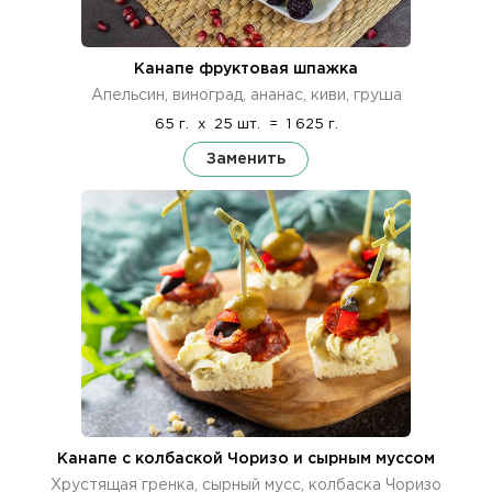
Канапе фруктовая шпажка
Апельсин, виноград, ананас, киви, груша
65 г.
x
25 шт.
=
1 625 г.
Заменить
Канапе с колбаской Чоризо и сырным муссом
Хрустящая гренка, сырный мусс, колбаска Чоризо