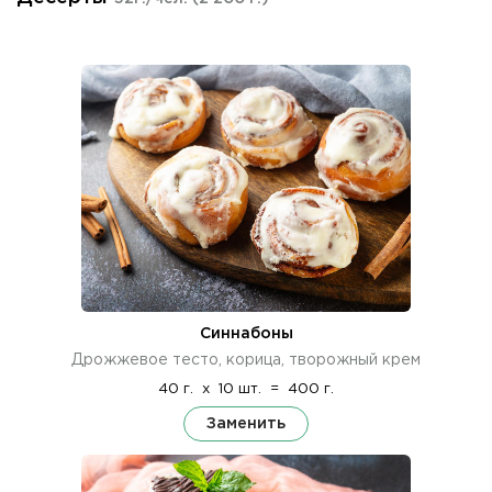
Синнабоны
Дрожжевое тесто, корица, творожный крем
40 г.
x
10 шт.
=
400 г.
Заменить