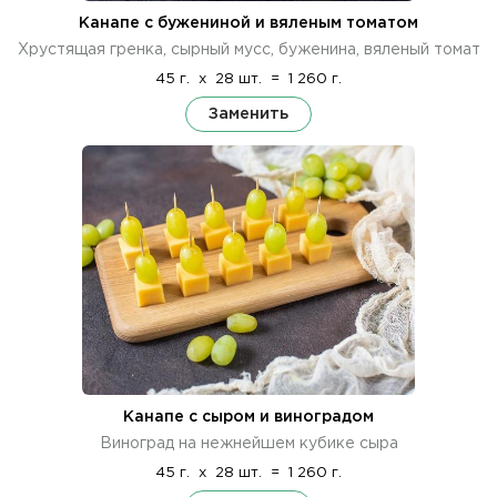
Канапе с бужениной и вяленым томатом
Хрустящая гренка, сырный мусс, буженина, вяленый томат
45 г.
x
28 шт.
=
1 260 г.
Заменить
Канапе с сыром и виноградом
Виноград на нежнейшем кубике сыра
45 г.
x
28 шт.
=
1 260 г.