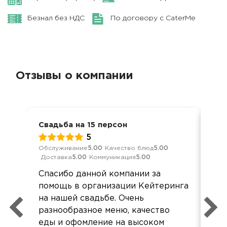
Безнал без НДС
По договору с CaterMe
Отзывы о компании
Свадьба на 15 персон
Сва
5
Обслуживание
5.00
Качество блюд
5.00
Обс
Доставка
5.00
Коммуникация
5.00
Дос
Спасибо данной компании за
Бла
помощь в организации Кейтеринга
ме
на нашей свадьбе. Очень
пр
разнообразное меню, качество
Еда
еды и офомление на высоком
все