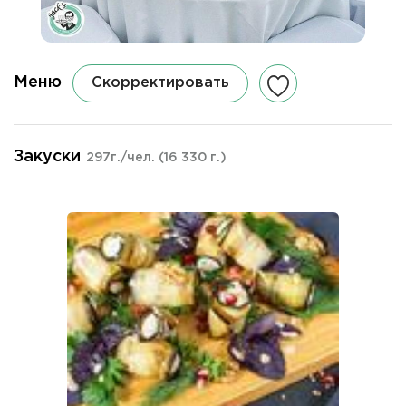
Меню
Скорректировать
Закуски
297г./чел.
(16 330 г.)