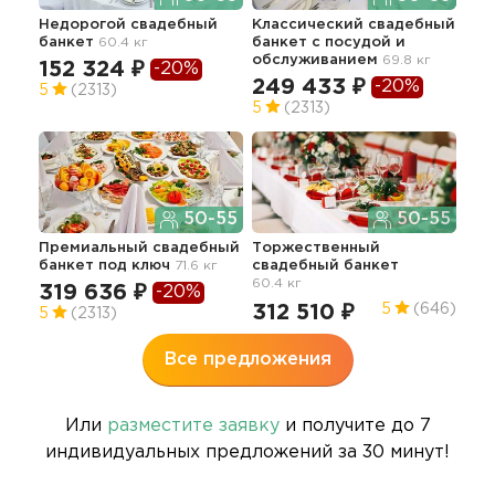
Недорогой свадебный
Классический свадебный
Тра
банкет
60.4 кг
банкет с посудой и
сва
обслуживанием
69.8 кг
65.0
152 324 ₽
-20%
249 433 ₽
-20%
29
5
(2313)
5
(2313)
50-55
50-55
Св
Премиальный свадебный
Торжественный
банкет под ключ
71.6 кг
свадебный банкет
26
60.4 кг
319 636 ₽
-20%
5
312 510 ₽
5
(646)
5
(2313)
Все предложения
Или
разместите заявку
и получите до 7
индивидуальных предложений за 30 минут!