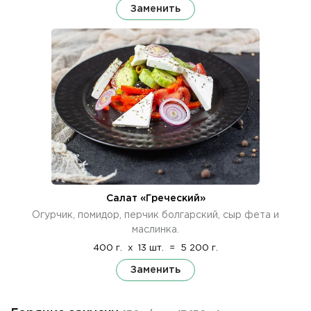
Заменить
Салат «Греческий»
Огурчик, помидор, перчик болгарский, сыр фета и
маслинка.
400 г.
x
13 шт.
=
5 200 г.
Заменить