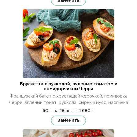
Заменить
Брускетта с рукколой, вяленым томатом и
помидорчиком Черри
Французский багет с хрустящей корочкой, помидорка
черри, вяленый томат, руккола, сырный мусс, маслинка
60 г.
x
28 шт.
=
1 680 г.
Заменить