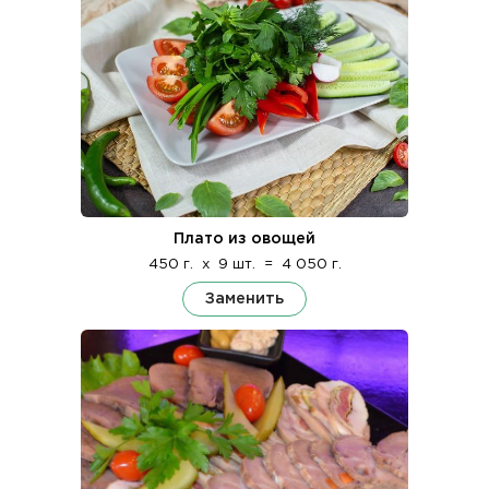
Плато из овощей
450 г.
x
9 шт.
=
4 050 г.
Заменить