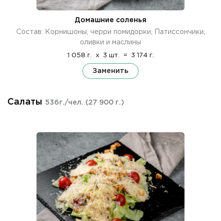
Домашние соленья
Состав: Корнишоны, черри помидорки, Патиссончики,
оливки и маслины
1 058 г.
x
3 шт.
=
3 174 г.
Заменить
Салаты
536г./чел.
(27 900 г.)