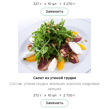
327 г.
x
10 шт.
=
3 270 г.
Заменить
Салат из утиной грудки
Состав: утиная грудка, апельсин, руккола, кедровые
орешки
272 г.
x
10 шт.
=
2 720 г.
Заменить