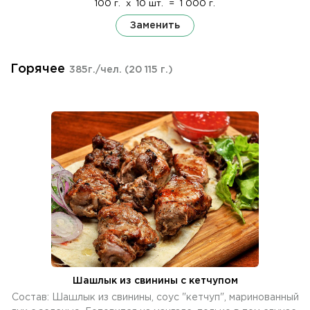
100 г.
x
10 шт.
=
1 000 г.
Заменить
Горячее
385г./чел.
(20 115 г.)
Шашлык из свинины с кетчупом
Состав: Шашлык из свинины, соус "кетчуп", маринованный