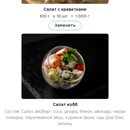
Салат с креветками
100 г.
x
10 шт.
=
1 000 г.
Заменить
Салат кобб
Состав: Салат айсберг, соус цезарь, бекон, авокадо, черри
помидор, перепелиное яйцо, куриное филе, сыр Дор блю,
зелень.