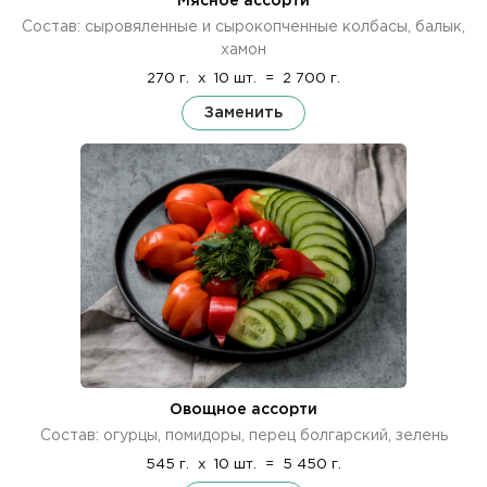
Мясное ассорти
Состав: сыровяленные и сырокопченные колбасы, балык,
хамон
270 г.
x
10 шт.
=
2 700 г.
Заменить
Овощное ассорти
Состав: огурцы, помидоры, перец болгарский, зелень
545 г.
x
10 шт.
=
5 450 г.