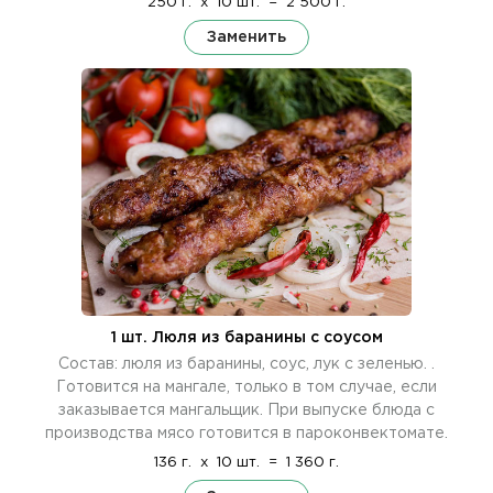
250 г.
x
10 шт.
=
2 500 г.
Заменить
1 шт. Люля из баранины c cоусом
Состав: люля из баранины, соус, лук с зеленью. .
Готовится на мангале, только в том случае, если
заказывается мангальщик. При выпуске блюда с
производства мясо готовится в пароконвектомате.
136 г.
x
10 шт.
=
1 360 г.