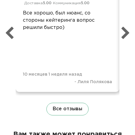
Доставка
5.00
Коммуникация
5.00
Дос
Все хорошо, был нюанс, со
Спа
стороны кейтеринга вопрос
пон
решили быстро)
оф
нау
пол
10 месяцев 1 неделя назад
-
Лиля Полякова
11 
Все отзывы
Вам также может понравиться