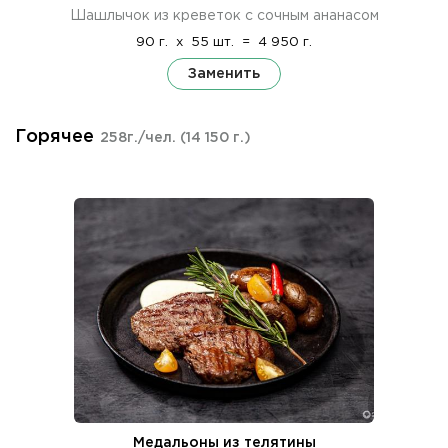
Шашлычок из креветок с сочным ананасом
90 г.
x
55 шт.
=
4 950 г.
Заменить
Горячее
258г./чел.
(14 150 г.)
Медальоны из телятины