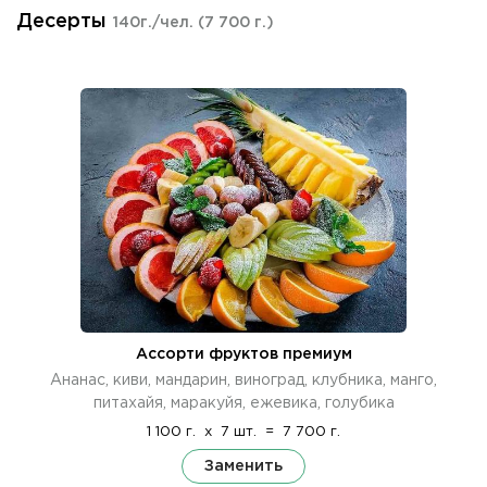
Десерты
140г./чел.
(7 700 г.)
Ассорти фруктов премиум
Ананас, киви, мандарин, виноград, клубника, манго,
питахайя, маракуйя, ежевика, голубика
1 100 г.
x
7 шт.
=
7 700 г.
Заменить