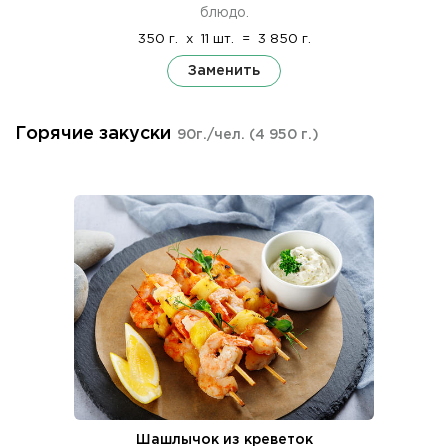
блюдо.
350 г.
x
11 шт.
=
3 850 г.
Заменить
Горячие закуски
90г./чел.
(4 950 г.)
Шашлычок из креветок