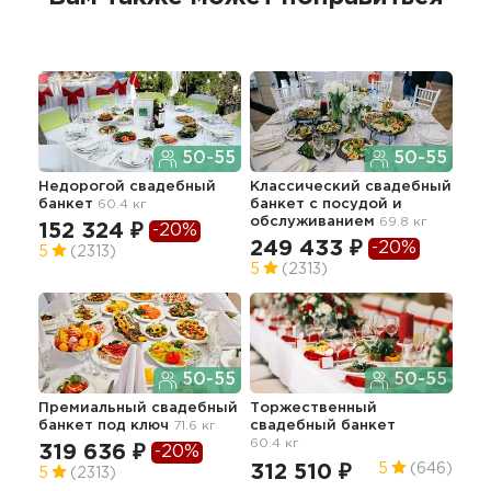
50-55
50-55
Недорогой свадебный
Классический свадебный
Тра
банкет
60.4 кг
банкет с посудой и
сва
обслуживанием
69.8 кг
65.0
152 324 ₽
-20%
249 433 ₽
-20%
29
5
(2313)
5
(2313)
50-55
50-55
Св
Премиальный свадебный
Торжественный
банкет под ключ
71.6 кг
свадебный банкет
26
60.4 кг
319 636 ₽
-20%
5
312 510 ₽
5
(646)
5
(2313)