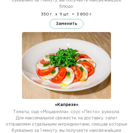
буквально за 1 минуту, вы получаете наисвежайшее
блюдо.
350 г.
x
11 шт.
=
3 850 г.
Заменить
«Капрезе»
Томаты, сыр «Моцарелла», соус «Песто», руккола.
Для максимальной свежести, на доставку, салат
отправляем отдельными ингредиентами, смешав которые
буквально за 1 минуту, вы получаете наисвежайшее