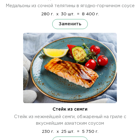
Медальоны из сочной телятины в ягодно-горчичном соусе
280 г.
x
30 шт.
=
8 400 г.
Заменить
Стейк из семги
Стейк из нежнейшей семги, обжареный на гриле с
вкуснейшим азиатским соусом
230 г.
x
25 шт.
=
5 750 г.