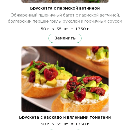
Брускетта с пармской ветчиной
Обжаренный пшеничный багет с пармской ветчиной,
болгарским перцем-гриль, руколой и горчичным соусом
50 г.
x
35 шт.
=
1 750 г.
Заменить
Брускета с авокадо и вялеными томатами
50 г.
x
35 шт.
=
1 750 г.