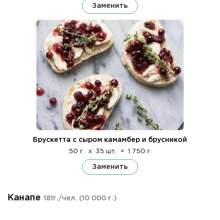
Заменить
Брускетта с сыром камамбер и брусникой
50 г.
x
35 шт.
=
1 750 г.
Заменить
Канапе
181г./чел.
(10 000 г.)