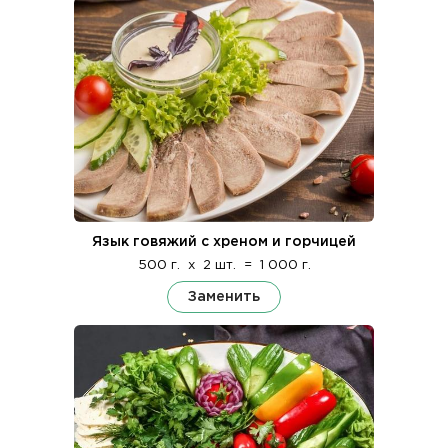
Язык говяжий с хреном и горчицей
500 г.
x
2 шт.
=
1 000 г.
Заменить