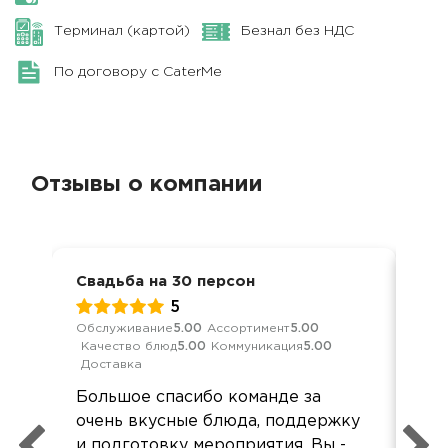
Терминал (картой)
Безнал без НДС
По договору с CaterMe
Отзывы о компании
Свадьба на 30 персон
Сва
5
Обслуживание
5.00
Ассортимент
5.00
Обс
Качество блюд
5.00
Коммуникация
5.00
Кач
Доставка
Ком
Большое спасибо команде за
Зак
очень вкусные блюда, поддержку
(50
и подготовку мероприятия. Вы -
в с