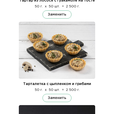
Тартар из лосося с гуакамоле на тосте
50 г.
x
50 шт.
=
2 500 г.
Заменить
Тарталетка с цыпленком и грибами
50 г.
x
50 шт.
=
2 500 г.
Заменить