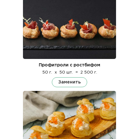
Профитроли с ростбифом
50 г.
x
50 шт.
=
2 500 г.
Заменить