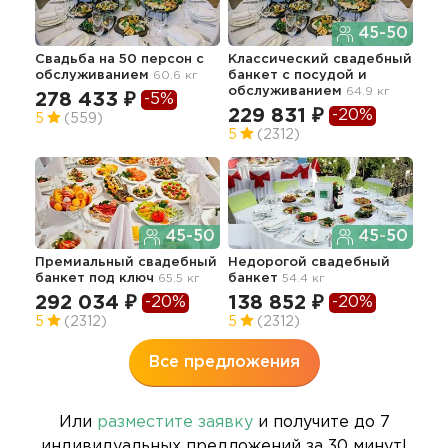
45-50
Свадьба на 50 персон с
Классический свадебный
Тор
обслуживанием
60.6 кг
банкет с посудой и
сва
обслуживанием
64.9 кг
278 433 ₽
-5%
28
229 831 ₽
-20%
5
(559)
5
(2312)
Эли
45-50
45-50
бан
Премиальный свадебный
Недорогой свадебный
35
банкет под ключ
65.5 кг
банкет
54.4 кг
292 034 ₽
138 852 ₽
-20%
-20%
5
(2312)
5
(2312)
Все предложения
Или
разместите заявку
и получите до 7
индивидуальных предложений за 30 минут!