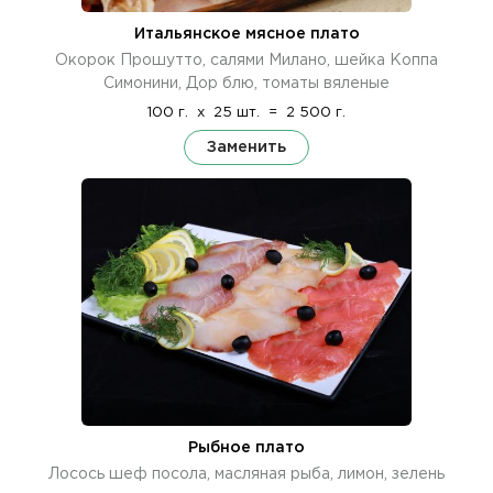
Итальянское мясное плато
Окорок Прошутто, салями Милано, шейка Коппа
Симонини, Дор блю, томаты вяленые
100 г.
x
25 шт.
=
2 500 г.
Заменить
Рыбное плато
Лосось шеф посола, масляная рыба, лимон, зелень