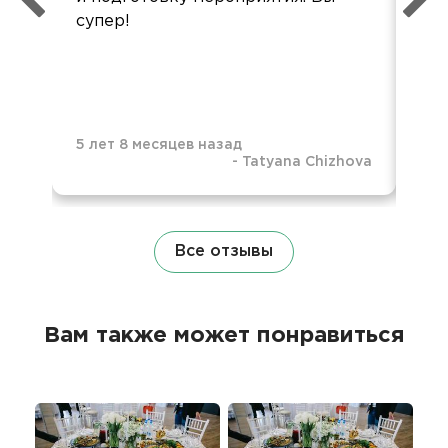
супер!
по
Об
ур
5 лет 8 месяцев назад
-
Tatyana Chizhova
5 л
Все отзывы
Вам также может понравиться