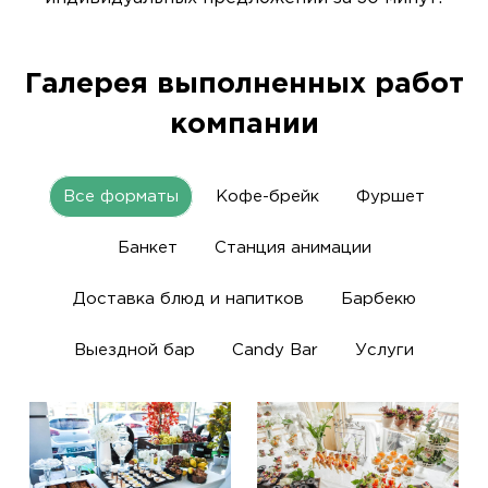
Галерея выполненных работ
компании
Все форматы
Кофе-брейк
Фуршет
Банкет
Станция анимации
Доставка блюд и напитков
Барбекю
Выездной бар
Candy Bar
Услуги