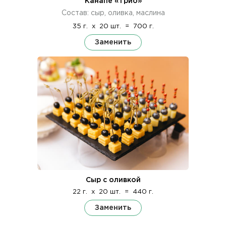
Канапе «Трио»
Состав: сыр, оливка, маслина
35 г.
x
20 шт.
=
700 г.
Заменить
Сыр с оливкой
22 г.
x
20 шт.
=
440 г.
Заменить