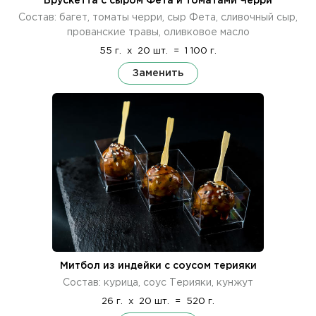
Брускетта с сыром Фета и томатами Черри
Состав: багет, томаты черри, сыр Фета, сливочный сыр,
прованские травы, оливковое масло
55 г.
x
20 шт.
=
1 100 г.
Заменить
Митбол из индейки с соусом терияки
Состав: курица, соус Терияки, кунжут
26 г.
x
20 шт.
=
520 г.