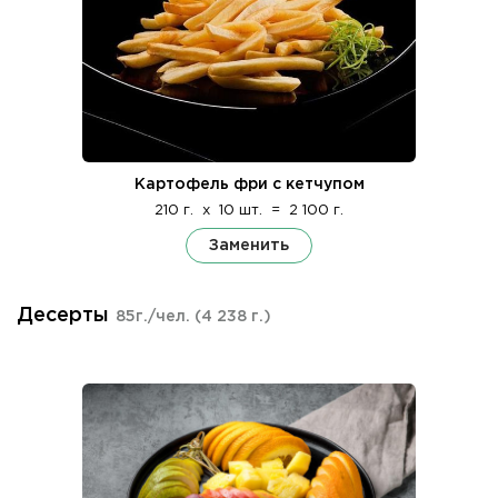
Картофель фри с кетчупом
210 г.
x
10 шт.
=
2 100 г.
Заменить
Десерты
85г./чел.
(4 238 г.)