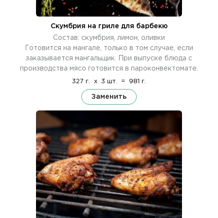
Скумбрия на гриле для барбекю
Состав: скумбрия, лимон, оливки
Готовится на мангале, только в том случае, если
заказывается мангальщик. При выпуске блюда с
производства мясо готовится в пароконвектомате.
327 г.
x
3 шт.
=
981 г.
Заменить