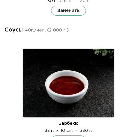
30 г.
x
1 шт.
=
30 г.
Заменить
Соусы
40г./чел.
(2 000 г.)
Барбекю
33 г.
x
10 шт.
=
330 г.