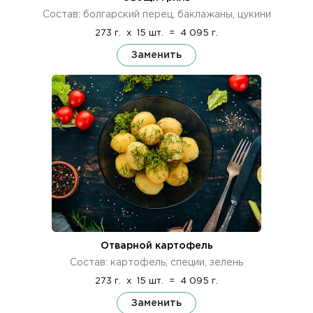
Состав: болгарский перец, баклажаны, цукини
273 г.
x
15 шт.
=
4 095 г.
Заменить
Отварной картофель
Состав: картофель, специи, зелень
273 г.
x
15 шт.
=
4 095 г.
Заменить