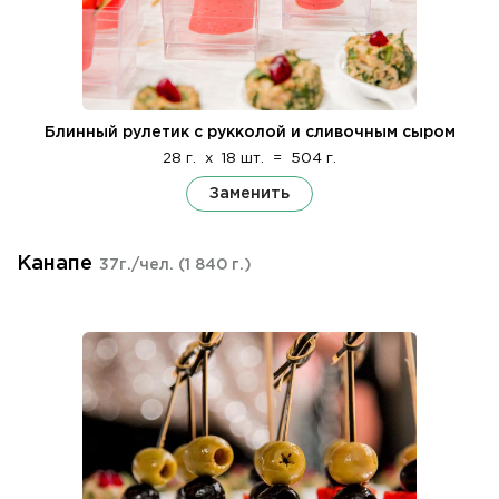
Блинный рулетик с рукколой и сливочным сыром
28 г.
x
18 шт.
=
504 г.
Заменить
Канапе
37г./чел.
(1 840 г.)