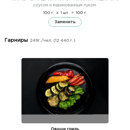
соусом и маринованным луком.
100 г.
x
1 шт.
=
100 г.
Заменить
Гарниры
249г./чел.
(12 440 г.)
Овощи гриль