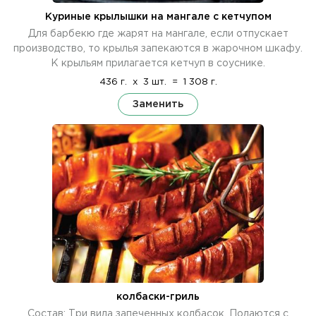
Куриные крылышки на мангале с кетчупом
Для барбекю где жарят на мангале, если отпускает
производство, то крылья запекаются в жарочном шкафу.
К крыльям прилагается кетчуп в соуснике.
436 г.
x
3 шт.
=
1 308 г.
Заменить
колбаски-гриль
Состав: Три вида запеченных колбасок. Подаются с