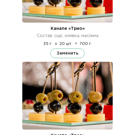
Канапе «Трио»
Состав: сыр, оливка, маслина
35 г.
x
20 шт.
=
700 г.
Заменить