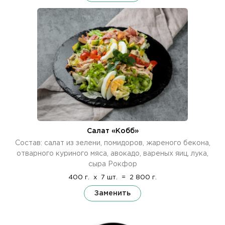
Салат «Кобб»
Состав: салат из зелени, помидоров, жареного бекона,
отварного куриного мяса, авокадо, вареных яиц, лука,
сыра Рокфор
400 г.
x
7 шт.
=
2 800 г.
Заменить