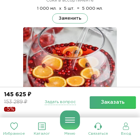
Соки в ассортименте
1 000 мл.
x
5 шт.
=
5 000 мл.
Заменить
145 625 ₽
153 289 ₽
Заказать
Задать вопрос
Пунш безалкогольный
-5%
250 мл.
x
4 шт.
=
1 000 мл.
Заменить
Избранное
Каталог
Меню
Связаться
Вход