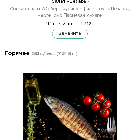
Салат «Цезарь»
Состав: салат Айсберг, куриное филе, соус «Цезарь»,
Черри, сыр Пармезан, сухари
414 г.
x
3 шт.
=
1 242 г.
Заменить
Горячее
283г./чел.
(7 348 г.)