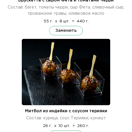
Брускетта с сыром Фета и томатами Черри
Состав: багет, томаты черри, сыр Фета, сливочный сыр,
прованские травы, оливковое масло
55 г.
x
8 шт.
=
440 г.
Заменить
Митбол из индейки с соусом терияки
Состав: курица, соус Терияки, кунжут
26 г.
x
10 шт.
=
260 г.