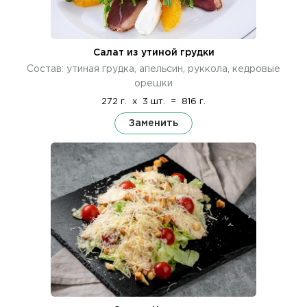
Салат из утиной грудки
Состав: утиная грудка, апельсин, руккола, кедровые
орешки
272 г.
x
3 шт.
=
816 г.
Заменить