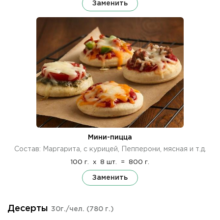
Заменить
Мини-пицца
Состав: Маргарита, с курицей, Пепперони, мясная и т.д.
100 г.
x
8 шт.
=
800 г.
Заменить
Десерты
30г./чел.
(780 г.)