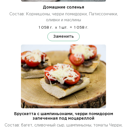
Домашние соленья
Состав: Корнишоны, черри помидорки, Патиссончики,
оливки и маслины
1 058 г.
x
1 шт.
=
1 058 г.
Заменить
Брускетта с шампиньонами, черри помидором
запеченная под моцареллой
Состав: багет, сливочный сыр, шампиньоны, томаты Черри,