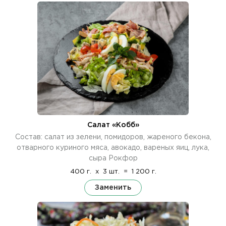
Салат «Кобб»
Состав: салат из зелени, помидоров, жареного бекона,
отварного куриного мяса, авокадо, вареных яиц, лука,
сыра Рокфор
400 г.
x
3 шт.
=
1 200 г.
Заменить