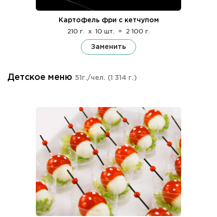
Картофель фри с кетчупом
210 г.
x
10 шт.
=
2 100 г.
Заменить
Детское меню
51г./чел.
(1 314 г.)