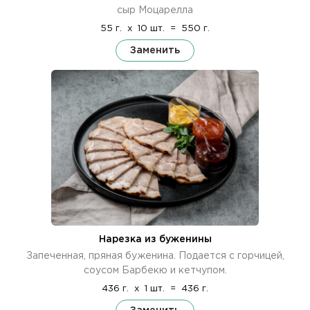
сыр Моцарелла
55 г.
x
10 шт.
=
550 г.
Заменить
Нарезка из буженины
Запеченная, пряная буженина. Подается с горчицей,
соусом Барбекю и кетчупом.
436 г.
x
1 шт.
=
436 г.