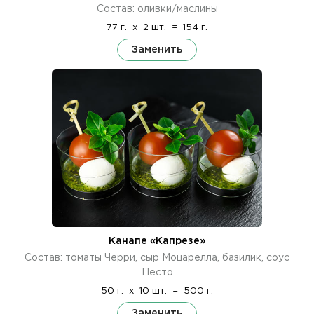
Состав: оливки/маслины
77 г.
x
2 шт.
=
154 г.
Заменить
Канапе «Капрезе»
Состав: томаты Черри, сыр Моцарелла, базилик, соус
Песто
50 г.
x
10 шт.
=
500 г.
Заменить