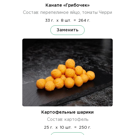
Канапе «Грибочек»
Состав: перепелиное яйцо, томаты Черри
33 г.
x
8 шт.
=
264 г.
Заменить
Картофельные шарики
Состав: картофель
25 г.
x
10 шт.
=
250 г.