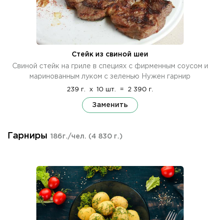
Стейк из свиной шеи
Свиной стейк на гриле в специях с фирменным соусом и
маринованным луком с зеленью Нужен гарнир
239 г.
x
10 шт.
=
2 390 г.
Заменить
Гарниры
186г./чел.
(4 830 г.)