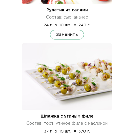
Рулетик из салями
Состав: сыр, ананас
24 г.
x
10 шт.
=
240 г.
Заменить
Шпажка с утиным филе
Состав: тост, утиное филе с маслиной
37 г.
x
10 шт.
=
370 г.