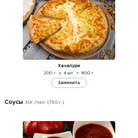
Хачапури
200 г.
x
4 шт.
=
800 г.
Заменить
Соусы
30г./чел.
(750 г.)