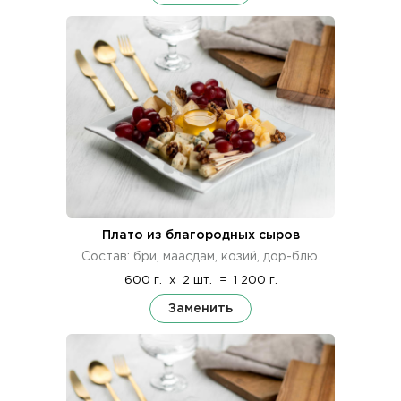
Плато из благородных сыров
Состав: бри, маасдам, козий, дор-блю.
600 г.
x
2 шт.
=
1 200 г.
Заменить