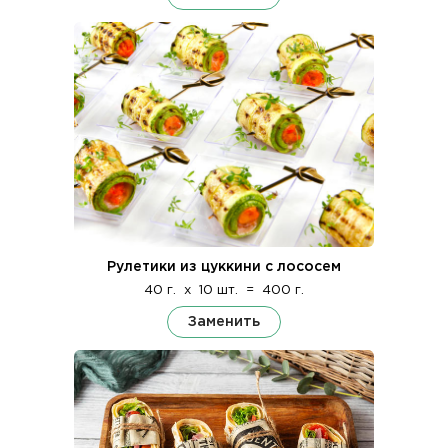
Рулетики из цуккини с лососем
40 г.
x
10 шт.
=
400 г.
Заменить