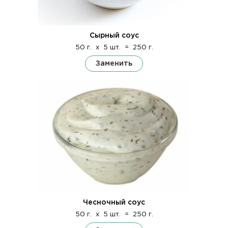
Сырный соус
50 г.
x
5 шт.
=
250 г.
Заменить
Чесночный соус
50 г.
x
5 шт.
=
250 г.