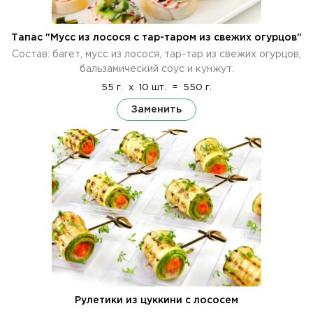
Тапас "Мусс из лосося с тар-таром из свежих огурцов"
Состав: багет, мусс из лосося, тар-тар из свежих огурцов,
бальзамический соус и кунжут.
55 г.
x
10 шт.
=
550 г.
Заменить
Рулетики из цуккини с лососем