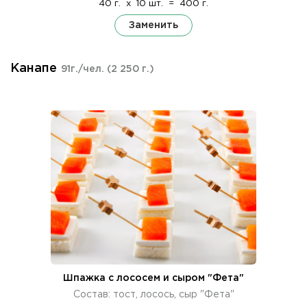
40 г.
x
10 шт.
=
400 г.
Заменить
Канапе
91г./чел.
(2 250 г.)
Шпажка с лососем и сыром "Фета"
Состав: тост, лосось, сыр "Фета"