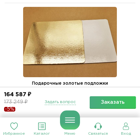
Подарочные золотые подложки
Квадратные, золотые ПОДЛОЖКИ на которые выложены
164 587 ₽
закуски и канапе.
173 249 ₽
Заказать
Задать вопрос
-5%
(Тарелки и столовые приборы - НЕ включены)
Заменить
Избранное
Каталог
Меню
Связаться
Вход