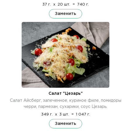
37 г.
x
20 шт.
=
740 г.
Заменить
Салат "Цезарь"
Салат Айсберг, запеченное, куриное филе, помидоры
черри, пармезан, сухарики, соус Цезарь.
349 г.
x
3 шт.
=
1 047 г.
Заменить