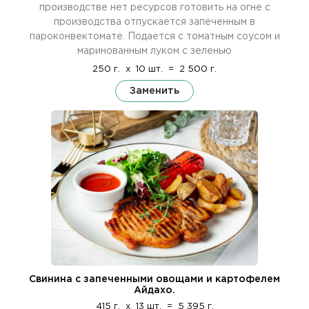
производстве нет ресурсов готовить на огне с
производства отпускается запеченным в
пароконвектомате. Подается с томатным соусом и
маринованным луком с зеленью
250 г.
x
10 шт.
=
2 500 г.
Заменить
Свинина с запеченными овощами и картофелем
Айдахо.
415 г.
x
13 шт.
=
5 395 г.