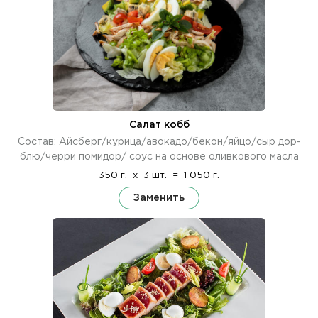
Салат кобб
Состав: Айсберг/курица/авокадо/бекон/яйцо/сыр дор-
блю/черри помидор/ соус на основе оливкового масла
350 г.
x
3 шт.
=
1 050 г.
Заменить