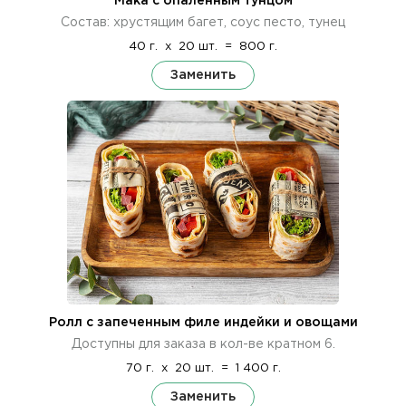
Мака с опаленным тунцом
Состав: хрустящим багет, соус песто, тунец
40 г.
x
20 шт.
=
800 г.
Заменить
Ролл с запеченным филе индейки и овощами
Доступны для заказа в кол-ве кратном 6.
70 г.
x
20 шт.
=
1 400 г.
Заменить