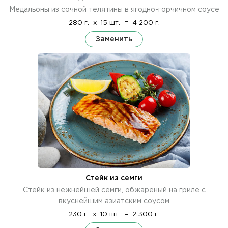
Медальоны из сочной телятины в ягодно-горчичном соусе
280 г.
x
15 шт.
=
4 200 г.
Заменить
Стейк из семги
Стейк из нежнейшей семги, обжареный на гриле с
вкуснейшим азиатским соусом
230 г.
x
10 шт.
=
2 300 г.