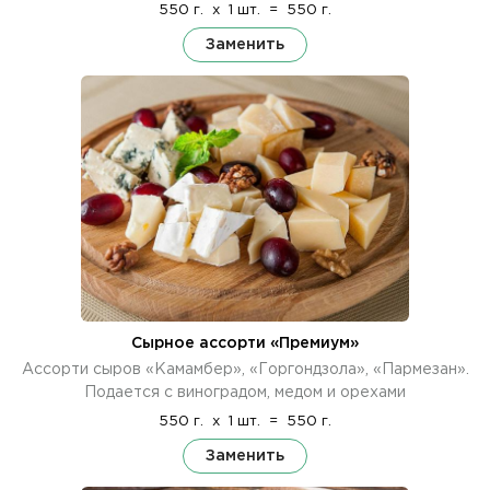
550 г.
x
1 шт.
=
550 г.
Заменить
Сырное ассорти «Премиум»
Ассорти сыров «Камамбер», «Горгондзола», «Пармезан».
Подается с виноградом, медом и орехами
550 г.
x
1 шт.
=
550 г.
Заменить