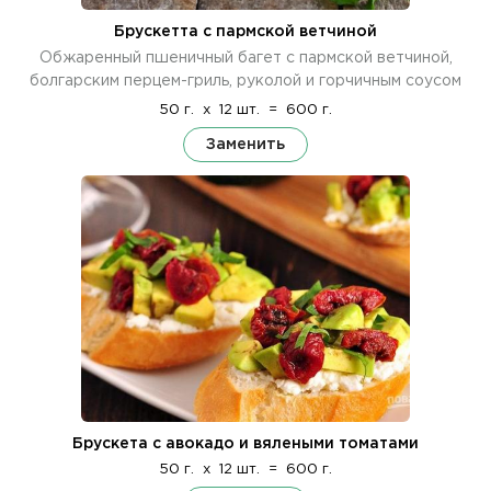
Брускетта с пармской ветчиной
Обжаренный пшеничный багет с пармской ветчиной,
болгарским перцем-гриль, руколой и горчичным соусом
50 г.
x
12 шт.
=
600 г.
Заменить
Брускета с авокадо и вялеными томатами
50 г.
x
12 шт.
=
600 г.