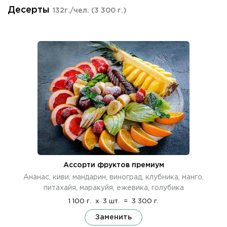
Десерты
132г./чел.
(3 300 г.)
Ассорти фруктов премиум
Ананас, киви, мандарин, виноград, клубника, манго,
питахайя, маракуйя, ежевика, голубика
1 100 г.
x
3 шт.
=
3 300 г.
Заменить