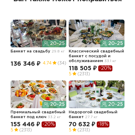
20-25
20-25
Банкет
на свадьбу
29.8 кг
Классический свадебный
Сва
банкет с посудой и
37.9
обслуживанием
33.1 кг
16
136 346 ₽
4.74
(34)
118 505 ₽
-20%
5
5
(2313)
20-25
20-25
Тра
Премиальный свадебный
Недорогой свадебный
сва
банкет под ключ
33.2 кг
банкет
27.7 кг
13
155 446 ₽
70 632 ₽
-20%
-18%
5
(2313)
5
(2313)