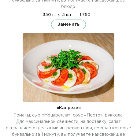
буквально за 1 минуту, вы получаете наисвежайшее
блюдо.
350 г.
x
5 шт.
=
1 750 г.
Заменить
«Капрезе»
Томаты, сыр «Моцарелла», соус «Песто», руккола.
Для максимальной свежести, на доставку, салат
отправляем отдельными ингредиентами, смешав которые
буквально за 1 минуту, вы получаете наисвежайшее