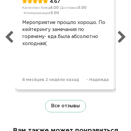
4.67
Качество блюд
4.00
Доставка
5.00
Кач
Коммуникация
5.00
Ком
Мероприятие прошло хорошо. По
Все
кейтерингу замечания по
нич
горячему- еда была абсолютно
рас
холодная(
8 месяцев 2 недели назад
-
Надежда
8 м
Все отзывы
Вам также может понравиться