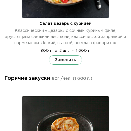
Салат цезарь с курицей
Классический «Цезарь» с сочным куриным филе,
хрустящими свежими листьями, классической заправкой и
пармезаном. Лёгкий, сытный, всегда в фаворитах.
800 г.
x
2 шт.
=
1 600 г.
Заменить
Горячие закуски
80г./чел.
(1 600 г.)