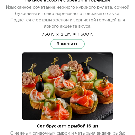
Мясное ассорти с хреном и горчицей
Изысканное сочетание нежного куриного рулета, сочной
буженины и тонко нарезанного говяжьего языка.
Подаётся с острым хреном и зернистой горчицей для
яркого акцента вкуса.
750 г.
x
2 шт.
=
1 500 г.
Заменить
Сет брускетт с рыбой 16 шт
С нежным сливочным сыром и четырьмя видами рыбы: