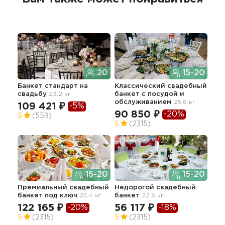
20
15-20
Банкет стандарт
на
Классический свадебный
Сва
свадьбу
23.2 кг
банкет с посудой и
се
обслуживанием
25.6 кг
109 421 ₽
-5%
73
90 850 ₽
-20%
5
(559)
5
(2315)
Тор
15-20
15-20
сва
22.3
Премиальный свадебный
Недорогой свадебный
банкет под ключ
25.4 кг
банкет
22.6 кг
11
122 165 ₽
56 117 ₽
-20%
-18%
5
(2315)
5
(2315)