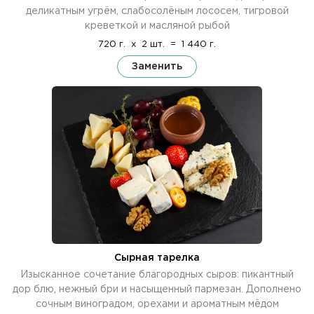
деликатным угрём, слабосолёным лососем, тигровой
креветкой и масляной рыбой
720 г.
x
2 шт.
=
1 440 г.
Заменить
Сырная тарелка
Изысканное сочетание благородных сыров: пикантный
дор блю, нежный бри и насыщенный пармезан. Дополнено
сочным виноградом, орехами и ароматным мёдом