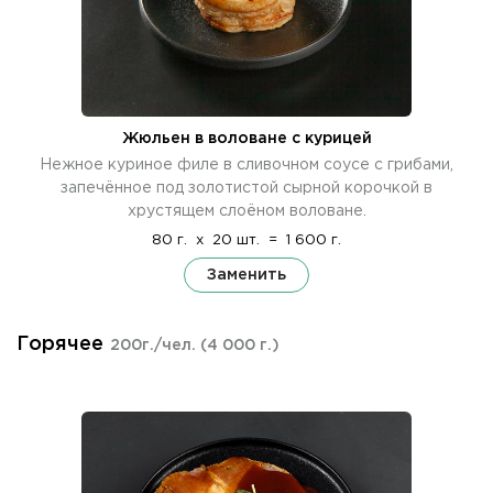
Жюльен в воловане с курицей
Нежное куриное филе в сливочном соусе с грибами,
запечённое под золотистой сырной корочкой в
хрустящем слоёном воловане.
80 г.
x
20 шт.
=
1 600 г.
Заменить
Горячее
200г./чел.
(4 000 г.)