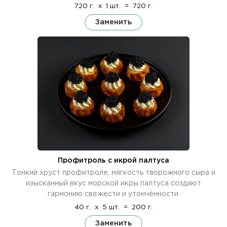
720 г.
x
1 шт.
=
720 г.
Заменить
Профитроль с икрой палтуса
Тонкий хруст профитроле, мягкость творожного сыра и
изысканный вкус морской икры палтуса создают
гармонию свежести и утончённости.
40 г.
x
5 шт.
=
200 г.
Заменить