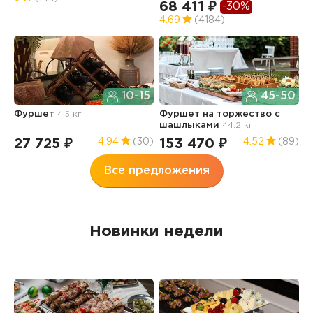
68 411 ₽
-30%
4.69
(4184)
Л
о
10-15
45-50
7.
Фуршет
4.5 кг
Фуршет на торжество с
3
шашлыками
44.2 кг
27 725 ₽
153 470 ₽
4.94
(30)
4.52
(89)
Все предложения
Новинки недели