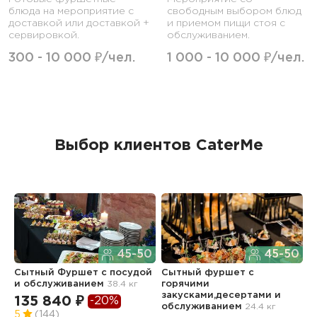
блюда на мероприятие с
свободным выбором блюд
доставкой или доставкой +
и приемом пищи стоя с
сервировкой.
обслуживанием.
300 - 10 000 ₽/чел.
1 000 - 10 000 ₽/чел.
Выбор клиентов CaterMe
45-50
45-50
Сытный Фуршет с посудой
Сытный фуршет с
В
и обслуживанием
38.4 кг
горячими
6
закусками,десертами и
135 840 ₽
-20%
2
обслуживанием
24.4 кг
5
(144)