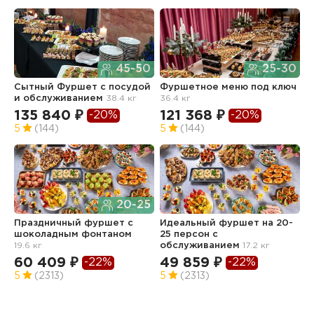
45-50
25-30
Сытный Фуршет с посудой
Фуршетное меню под ключ
Ф
и обслуживанием
38.4 кг
36.4 кг
з
о
135 840 ₽
121 368 ₽
-20%
-20%
2
5
(144)
5
(144)
9
5
20-25
Праздничный фуршет с
Идеальный фуршет на 20-
шоколадным фонтаном
25 персон с
19.6 кг
обслуживанием
17.2 кг
Ф
з
60 409 ₽
49 859 ₽
-22%
-22%
о
5
(2313)
5
(2313)
7
5