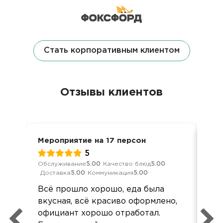
Стать корпоративным клиентом
Отзывы клиентов
Мероприятие на 17 персон
Вып
5
Обслуживание
5.00
Качество блюд
5.00
Обс
Доставка
5.00
Коммуникация
5.00
Дос
Всё прошло хорошо, еда была
Все
вкусная, всё красиво оформлено,
од
официант хорошо отработал.
реб