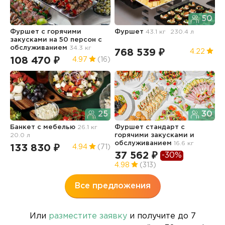
50
Фуршет с горячими
Фуршет
43.1 кг
230.4 л
Ф
закусками на 50 персон с
обслуживанием
34.3 кг
768 539 ₽
5
4.22
108 470 ₽
4.97
(16)
25
30
Ф
Банкет с мебелью
26.1 кг
Фуршет стандарт с
20.0 л
горячими закусками и
1
обслуживанием
16.6 кг
133 830 ₽
4.94
(71)
37 562 ₽
-30%
4.98
(313)
Все предложения
Или
разместите заявку
и получите до 7