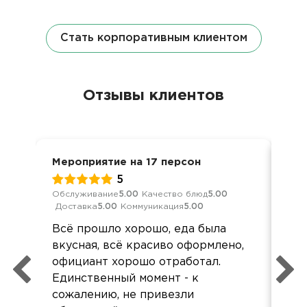
Стать корпоративным клиентом
Отзывы клиентов
Мероприятие на 17 персон
Вып
5
Обслуживание
5.00
Качество блюд
5.00
Обс
Доставка
5.00
Коммуникация
5.00
Дос
Всё прошло хорошо, еда была
Все
вкусная, всё красиво оформлено,
од
официант хорошо отработал.
реб
Единственный момент - к
Оче
сожалению, не привезли
ор