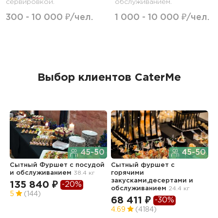
сервировкой.
обслуживанием.
300 - 10 000 ₽/чел.
1 000 - 10 000 ₽/чел.
Выбор клиентов CaterMe
45-50
45-50
Сытный Фуршет с посудой
Сытный фуршет с
В
и обслуживанием
38.4 кг
горячими
6
закусками,десертами и
135 840 ₽
-20%
2
обслуживанием
24.4 кг
5
(144)
68 411 ₽
-30%
4.69
(4184)