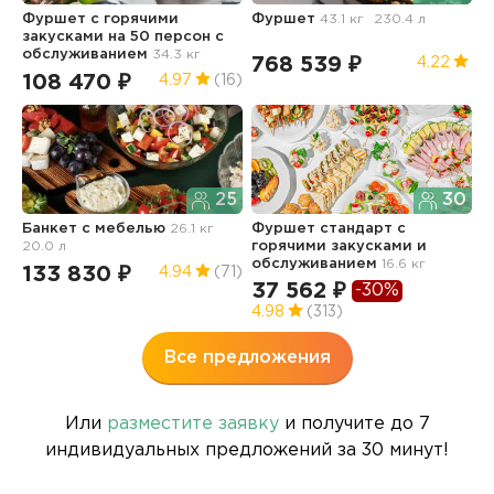
Фуршет с горячими
Фуршет
43.1 кг
230.4 л
Ф
закусками на 50 персон с
обслуживанием
34.3 кг
768 539 ₽
5
4.22
108 470 ₽
4.97
(16)
25
30
Ф
Банкет с мебелью
26.1 кг
Фуршет стандарт с
20.0 л
горячими закусками и
1
обслуживанием
16.6 кг
133 830 ₽
4.94
(71)
37 562 ₽
-30%
4.98
(313)
Все предложения
Или
разместите заявку
и получите до 7
индивидуальных предложений за 30 минут!