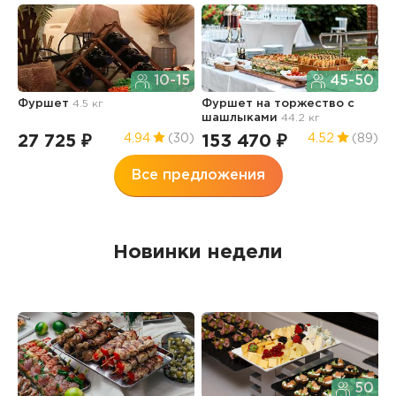
Л
о
10-15
45-50
7.
Фуршет
4.5 кг
Фуршет на торжество с
3
шашлыками
44.2 кг
27 725 ₽
153 470 ₽
4.94
(30)
4.52
(89)
Все предложения
Новинки недели
50