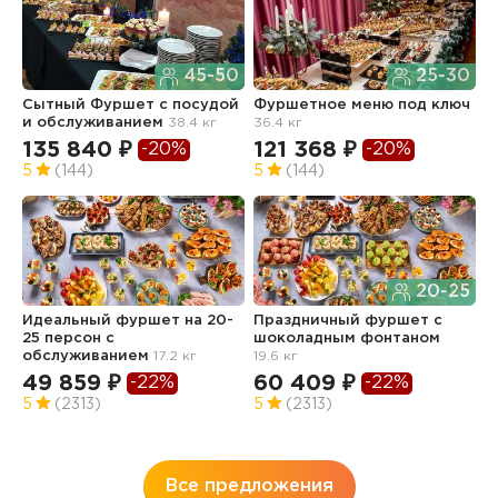
45-50
25-30
Сытный Фуршет с посудой
Фуршетное меню под ключ
Ф
и обслуживанием
38.4 кг
36.4 кг
о
135 840 ₽
121 368 ₽
5
-20%
-20%
5
(144)
5
(144)
5
20-25
Идеальный фуршет на 20-
Праздничный фуршет с
25 персон с
шоколадным фонтаном
Ф
обслуживанием
17.2 кг
19.6 кг
з
о
49 859 ₽
60 409 ₽
-22%
-22%
2
5
(2313)
5
(2313)
8
5
Все предложения