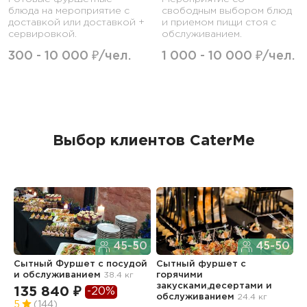
блюда на мероприятие с
свободным выбором блюд
доставкой или доставкой +
и приемом пищи стоя с
сервировкой.
обслуживанием.
300 - 10 000 ₽/чел.
1 000 - 10 000 ₽/чел.
Выбор клиентов CaterMe
45-50
45-50
Сытный Фуршет с посудой
Сытный фуршет с
В
и обслуживанием
38.4 кг
горячими
6
закусками,десертами и
135 840 ₽
-20%
2
обслуживанием
24.4 кг
5
(144)