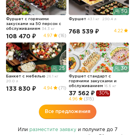
50
Фуршет с горячими
Фуршет
43.1 кг
230.4 л
Ф
закусками на 50 персон с
обслуживанием
34.3 кг
768 539 ₽
5
4.22
108 470 ₽
4.97
(16)
25
30
Ф
Банкет с мебелью
26.1 кг
Фуршет стандарт с
20.0 л
горячими закусками и
1
обслуживанием
16.6 кг
133 830 ₽
4.94
(71)
37 562 ₽
-30%
4.96
(315)
Все предложения
Или
разместите заявку
и получите до 7