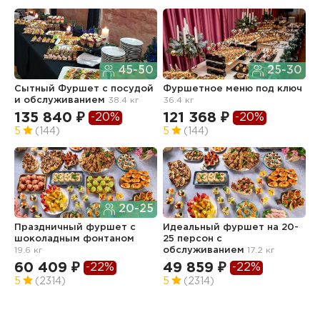
45-50
25-30
Сытный Фуршет с посудой
Фуршетное меню под ключ
Ф
и обслуживанием
38.4 кг
36.4 кг
з
о
135 840 ₽
121 368 ₽
-20%
-20%
2
5
(144)
5
(144)
9
5
20-25
Праздничный фуршет с
Идеальный фуршет на 20-
шоколадным фонтаном
25 персон с
19.6 кг
обслуживанием
17.2 кг
Ф
з
60 409 ₽
49 859 ₽
-22%
-22%
о
5
(2314)
5
(2314)
7
5