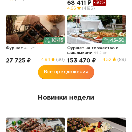
68 411 ₽
-30%
4.66
(4185)
Л
о
10-15
45-50
7.
Фуршет
4.5 кг
Фуршет на торжество с
3
шашлыками
44.2 кг
27 725 ₽
153 470 ₽
4.94
(30)
4.52
(89)
Все предложения
Новинки недели