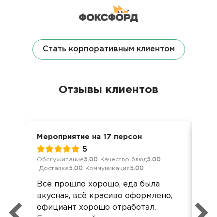
Стать корпоративным клиентом
Отзывы клиентов
Мероприятие на 17 персон
Вып
5
Обслуживание
5.00
Качество блюд
5.00
Обс
Доставка
5.00
Коммуникация
5.00
Дос
Всё прошло хорошо, еда была
Все
вкусная, всё красиво оформлено,
од
официант хорошо отработал.
реб