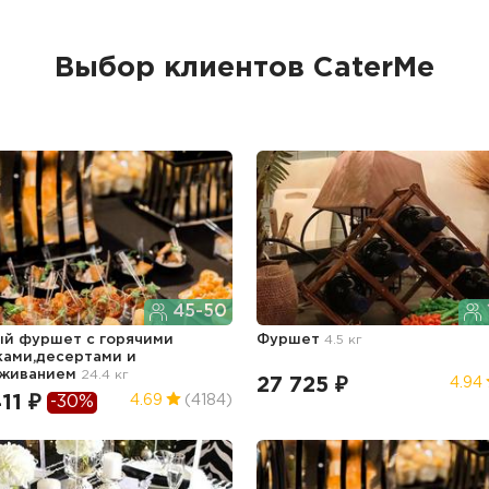
Выбор клиентов CaterMe
45-50
й фуршет с горячими
Фуршет
4.5 кг
ками,десертами и
уживанием
24.4 кг
27 725 ₽
4.94
11 ₽
4.69
(4184)
-30%