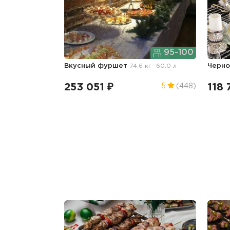
95-100
Вкусный фуршет
74.6 кг
60.0 л
Черн
253 051 ₽
118 
5
(448)