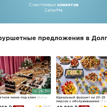
Счастливых
клиентов
CaterMe
фуршетные предложения в Дол
25-30
тное меню под ключ
36.4 кг
Идеальный фуршет на 20-25
персон с обслуживанием
17.2 