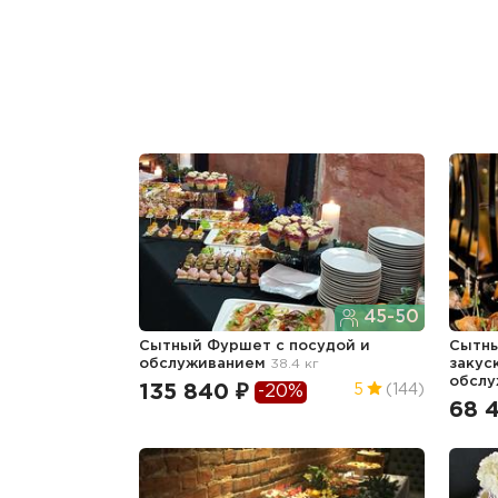
45-50
Сытный Фуршет с посудой и
Сытны
обслуживанием
38.4 кг
закус
обсл
135 840 ₽
5
(144)
-20%
68 4