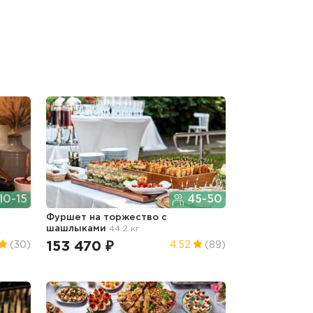
10-15
45-50
Фуршет на торжество с
шашлыками
44.2 кг
153 470 ₽
(30)
4.52
(89)