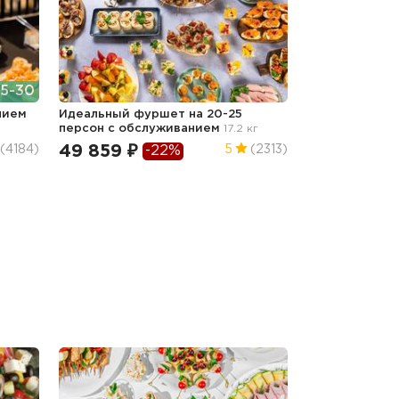
5-30
нием
Идеальный фуршет на 20-25
персон с обслуживанием
17.2 кг
49 859 ₽
(4184)
5
(2313)
-22%