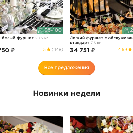
95-100
2
о-белый фуршет
28.6 кг
Легкий фуршет с обслужива
стандарт
7.6 кг
750 ₽
34 751 ₽
5
(448)
4.69
Все предложения
Новинки недели