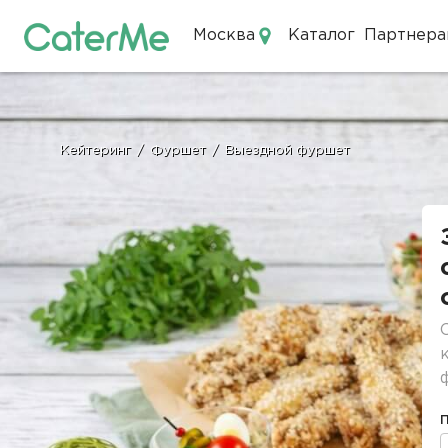
Москва
Каталог
Партнера
Кейтеринг в Москве
Кейтеринг
/
Фуршет
/
Выездной фуршет
Строка
навигации