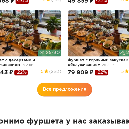
368 ₽
49 859 ₽
5
(144)
5
-20%
-22%
25-30
2
т с десертами и
Фуршет с горячими закускам
уживанием
18.2 кг
обслуживанием
26.2 кг
043 ₽
79 909 ₽
5
(2313)
5
-22%
-22%
Все предложения
омимо фуршета у нас заказыва