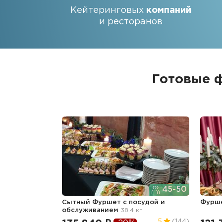
Кейтеринговых
компаний
и ресторанов
Готовые 
45-50
Сытный Фуршет с посудой и
Фурше
обслуживанием
38.4 кг