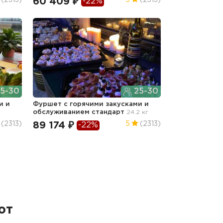
60 409 ₽
(2313)
5
(2313)
-22%
5-30
25-30
и и
Фуршет с горячими закусками и
обслуживанием стандарт
24.2 кг
89 174 ₽
(2313)
5
(2313)
-22%
ют