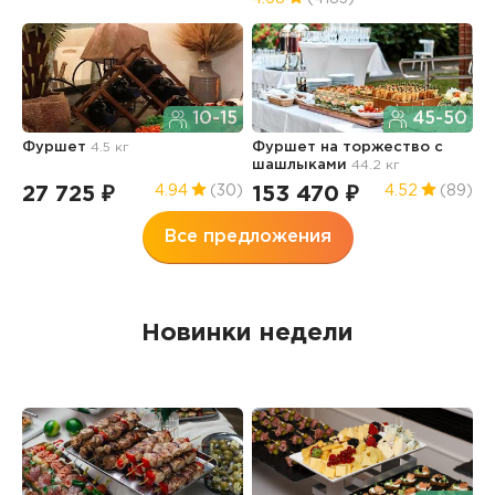
Л
о
10-15
45-50
7.
Фуршет
4.5 кг
Фуршет на торжество с
3
шашлыками
44.2 кг
27 725 ₽
153 470 ₽
4.94
(30)
4.52
(89)
Все предложения
Новинки недели