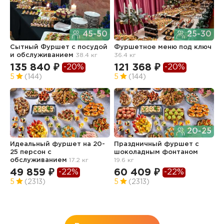
45-50
25-30
Сытный Фуршет с посудой
Фуршетное меню под ключ
Ф
и обслуживанием
38.4 кг
36.4 кг
з
о
135 840 ₽
121 368 ₽
-20%
-20%
2
5
(144)
5
(144)
9
5
20-25
Идеальный фуршет на 20-
Праздничный фуршет с
25 персон с
шоколадным фонтаном
обслуживанием
17.2 кг
19.6 кг
Ф
з
49 859 ₽
60 409 ₽
-22%
-22%
о
5
(2313)
5
(2313)
7
5