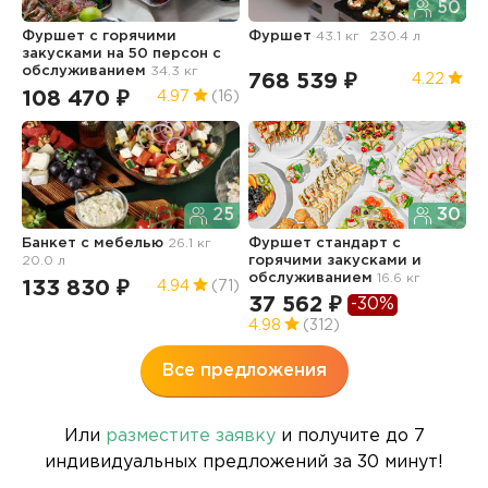
50
Фуршет с горячими
Фуршет
43.1 кг
230.4 л
Ф
закусками на 50 персон с
обслуживанием
34.3 кг
768 539 ₽
5
4.22
108 470 ₽
4.97
(16)
25
30
Ф
Банкет с мебелью
26.1 кг
Фуршет стандарт с
20.0 л
горячими закусками и
1
обслуживанием
16.6 кг
133 830 ₽
4.94
(71)
37 562 ₽
-30%
4.98
(312)
Все предложения
Или
разместите заявку
и получите до 7
индивидуальных предложений за 30 минут!