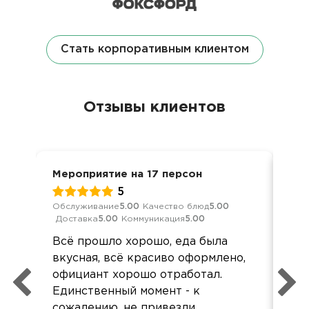
Стать корпоративным клиентом
Отзывы клиентов
Мероприятие на 17 персон
Вып
5
Обслуживание
5.00
Качество блюд
5.00
Обс
Доставка
5.00
Коммуникация
5.00
Дос
Всё прошло хорошо, еда была
Все
вкусная, всё красиво оформлено,
од
официант хорошо отработал.
реб
Единственный момент - к
Оче
сожалению, не привезли
ор