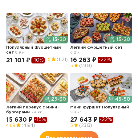
15-20
15-20
Популярный фуршетный
Легкий фуршетный сет
Ф
сет
8.9 кг
6.2 кг
5.
16 263 ₽
1
-22%
21 101 ₽
5
(1121)
-10%
5
(2313)
4
25-30
45-50
Легкий перекус c мини-
Мини фуршет Популярный
Ф
бургерами
7.4 кг
9.9 кг
п
з
15 630 ₽
27 643 ₽
-15%
-22%
3
4.69
(4184)
5
(2313)