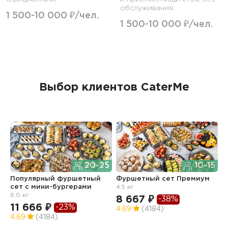
обслуживания.
1 500-10 000 ₽/чел.
1 500-10 000 ₽/чел.
Выбор клиентов CaterMe
20-25
10-15
Популярный фуршетный
Фуршетный сет Премиум
Ф
сет c мини-бургерами
4.5 кг
з
6.0 кг
8 667 ₽
6
-38%
11 666 ₽
-23%
4.69
(4184)
4
4.69
(4184)