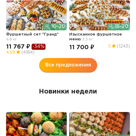
10-20
15-20
Ф
Фуршетный сет "Гранд"
Изысканное фуршетное
О
6.8 кг
меню
3.3 кг
7
11 767 ₽
-34%
11 700 ₽
5
(1243)
4
4.69
(4184)
Все предложения
Новинки недели