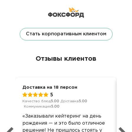
Стать корпоративным клиентом
Отзывы клиентов
Доставка на 18 персон
Дос
5
Качество блюд
5.00
Доставка
5.00
Кач
Коммуникация
5.00
Ком
«Заказывали кейтеринг на день
Бол
рождения — и это было отличное
вр
решение! Не пришлось стоять у
пом