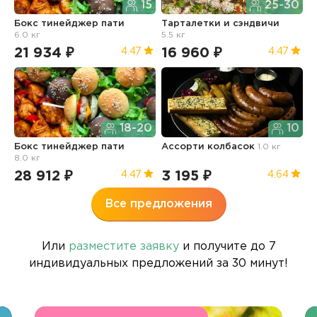
15
25-30
Бокс тинейджер пати
Тарталетки и сэндвичи
Б
6.0 кг
5.5 кг
21 934 ₽
16 960 ₽
1
4.47
4.47
18-20
10
Бокс тинейджер пати
Ассорти колбасок
1.0 кг
Б
8.0 кг
п
28 912 ₽
3 195 ₽
3
4.47
4.64
Все предложения
Или
разместите заявку
и получите до 7
индивидуальных предложений за 30 минут!