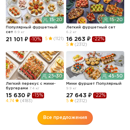
15-20
15-20
Популярный фуршетный
Легкий фуршетный сет
Ф
сет
8.9 кг
6.2 кг
5.
16 263 ₽
1
-22%
21 101 ₽
5
(1121)
-10%
5
(2312)
4
25-30
45-50
Легкий перекус c мини-
Мини фуршет Популярный
Ф
бургерами
7.4 кг
9.9 кг
п
з
15 630 ₽
27 643 ₽
-15%
-22%
3
4.74
(4183)
5
(2312)
Все предложения