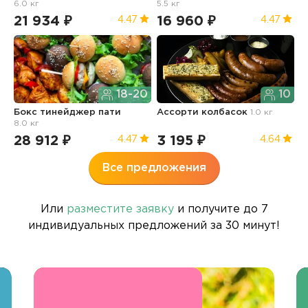
6.0 кг
5.5 кг
21 934 ₽
16 960 ₽
1
4.47
4.47
18-20
10
Бокс тинейджер пати
Ассорти колбасок
1.0 кг
Б
8.0 кг
п
28 912 ₽
3 195 ₽
3
4.47
4.64
Все предложения
Или
разместите заявку
и получите до 7
индивидуальных предложений за 30 минут!