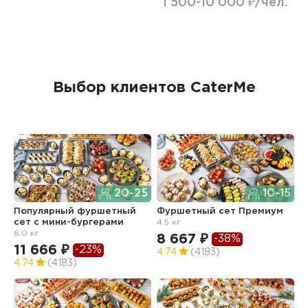
1 500-10 000 ₽/чел.
Выбор клиентов CaterMe
20-25
10-15
Популярный фуршетный
Фуршетный сет Премиум
Ф
сет c мини-бургерами
4.5 кг
з
6.0 кг
8 667 ₽
6
-38%
11 666 ₽
-23%
4.74
(4183)
4
4.74
(4183)