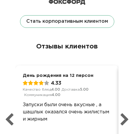
Стать корпоративным клиентом
Отзывы клиентов
День рождения на 12 персон
Дос
4.33
Качество блюд
4.00
Доставка
5.00
Кач
Коммуникация
4.00
Ком
Запуски были очень вкусные , а
Спа
шашлык оказался очень жилистым
хот
и жирным
кач