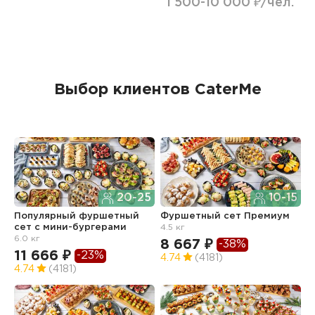
1 500-10 000 ₽/чел.
Выбор клиентов CaterMe
20-25
10-15
Популярный фуршетный
Фуршетный сет Премиум
Ф
сет c мини-бургерами
4.5 кг
з
6.0 кг
8 667 ₽
6
-38%
11 666 ₽
-23%
4.74
(4181)
4
4.74
(4181)