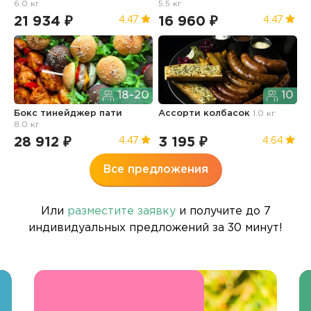
6.0 кг
5.5 кг
21 934 ₽
16 960 ₽
1
4.47
4.47
18-20
10
Бокс тинейджер пати
Ассорти колбасок
1.0 кг
Б
8.0 кг
п
28 912 ₽
3 195 ₽
3
4.47
4.64
Все предложения
Или
разместите заявку
и получите до 7
индивидуальных предложений за 30 минут!