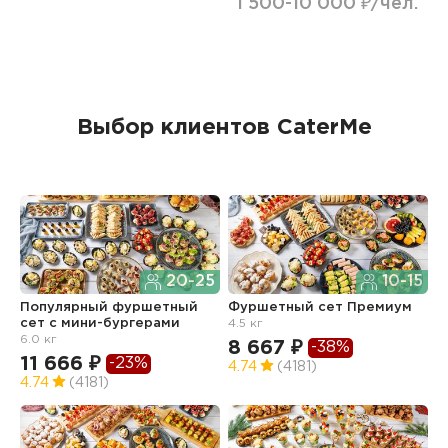
1 500-10 000 ₽/чел.
Выбор клиентов CaterMe
20-25
10-15
Популярный фуршетный
Фуршетный сет Премиум
Ф
сет c мини-бургерами
4.5 кг
з
6.0 кг
8 667 ₽
6
-38%
11 666 ₽
-23%
4.74
(4181)
4
4.74
(4181)