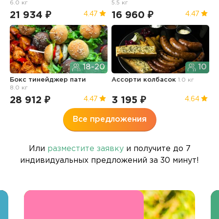
6.0 кг
5.5 кг
21 934 ₽
16 960 ₽
1
4.47
4.47
18-20
10
Бокс тинейджер пати
Ассорти колбасок
1.0 кг
Б
8.0 кг
п
28 912 ₽
3 195 ₽
3
4.47
4.64
Все предложения
Или
разместите заявку
и получите до 7
индивидуальных предложений за 30 минут!