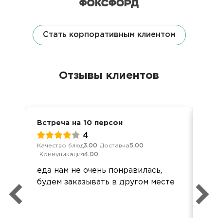
Стать корпоративным клиентом
Отзывы клиентов
Встреча на 10 персон
Ден
4
Качество блюд
3.00
Доставка
5.00
Кач
Коммуникация
4.00
Ком
еда нам не очень понравилась,
Зап
будем заказывать в другом месте
ша
и 