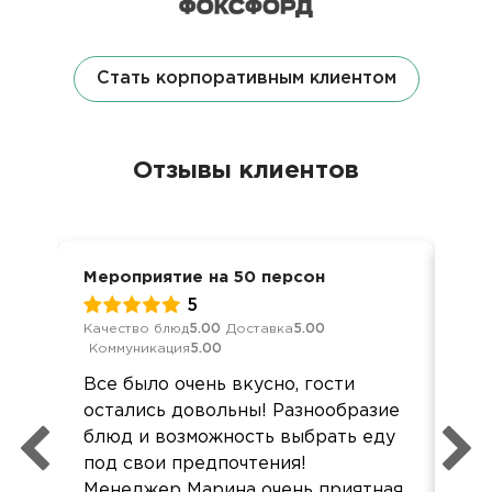
Стать корпоративным клиентом
Отзывы клиентов
Мероприятие на 50 персон
Кор
5
Качество блюд
5.00
Доставка
5.00
Кач
Коммуникация
5.00
Ком
Все было очень вкусно, гости
Вс
остались довольны! Разнообразие
Дог
блюд и возможность выбрать еду
об’
под свои предпочтения!
Дос
Менеджер Марина очень приятная,
без