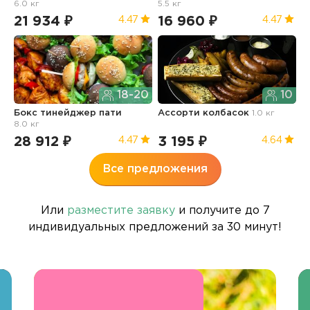
6.0 кг
5.5 кг
21 934 ₽
16 960 ₽
1
4.47
4.47
18-20
10
Бокс тинейджер пати
Ассорти колбасок
1.0 кг
Б
8.0 кг
п
28 912 ₽
3 195 ₽
3
4.47
4.64
Все предложения
Или
разместите заявку
и получите до 7
индивидуальных предложений за 30 минут!