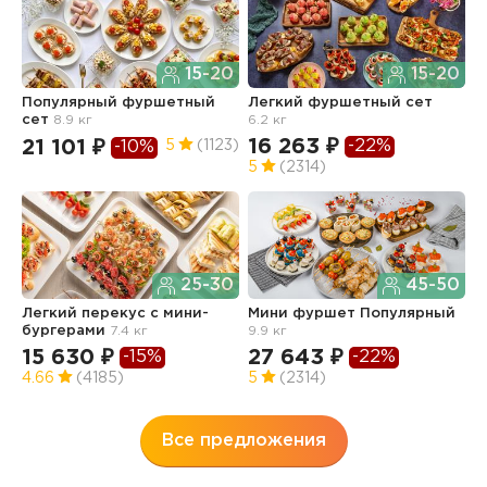
15-20
15-20
Популярный фуршетный
Легкий фуршетный сет
Ф
сет
8.9 кг
6.2 кг
5.
16 263 ₽
1
-22%
21 101 ₽
5
(1123)
-10%
5
(2314)
4
25-30
45-50
Легкий перекус c мини-
Мини фуршет Популярный
Ф
бургерами
7.4 кг
9.9 кг
п
з
15 630 ₽
27 643 ₽
-15%
-22%
3
4.66
(4185)
5
(2314)
Все предложения