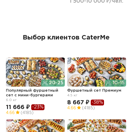
1 500-10 000 ₽/чел.
Выбор клиентов CaterMe
20-25
10-15
Популярный фуршетный
Фуршетный сет Премиум
Ф
сет c мини-бургерами
4.5 кг
з
6.0 кг
8 667 ₽
6
-38%
11 666 ₽
-23%
4.66
(4185)
4
4.66
(4185)