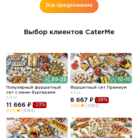
Все предложения
Выбор клиентов CaterMe
20-25
10-15
Популярный фуршетный
Фуршетный сет Премиум
Ф
сет c мини-бургерами
4.5 кг
з
6.0 кг
8 667 ₽
6
-38%
11 666 ₽
-23%
4.69
(4184)
4
4.69
(4184)