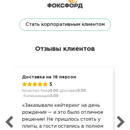
Стать корпоративным клиентом
Отзывы клиентов
Доставка на 18 персон
Дос
5
Качество блюд
5.00
Доставка
5.00
Кач
Коммуникация
5.00
Ком
«Заказывали кейтеринг на день
Бол
рождения — и это было отличное
вр
решение! Не пришлось стоять у
пом
плиты, а гости остались в полном