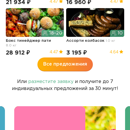
21 934 ₽
16 960 ₽
1
4.47
4.47
18-20
10
Бокс тинейджер пати
Ассорти колбасок
1.0 кг
Б
8.0 кг
п
28 912 ₽
3 195 ₽
3
4.47
4.64
Все предложения
Или
разместите заявку
и получите до 7
индивидуальных предложений за 30 минут!