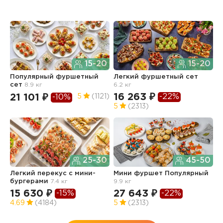
15-20
15-20
Популярный фуршетный
Легкий фуршетный сет
Ф
сет
8.9 кг
6.2 кг
5.
16 263 ₽
1
-22%
21 101 ₽
5
(1121)
-10%
5
(2313)
4
25-30
45-50
Легкий перекус c мини-
Мини фуршет Популярный
Ф
бургерами
7.4 кг
9.9 кг
п
з
15 630 ₽
27 643 ₽
-15%
-22%
3
4.69
(4184)
5
(2313)