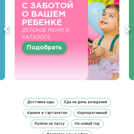
С ЗАБОТОЙ
О ВАШЕМ
РЕБЕНКЕ
ДЕТСКОЕ МЕНЮ В
КАТАЛОГЕ
Подобрать
Доставка еды
Еда на день рождения
Канапе и тарталетки
Корпоративный
Куличи на пасху
На новый год