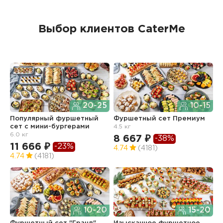
Выбор клиентов CaterMe
20-25
10-15
Популярный фуршетный
Фуршетный сет Премиум
Ф
сет c мини-бургерами
4.5 кг
з
6.0 кг
8 667 ₽
6
-38%
11 666 ₽
-23%
4.74
(4181)
4
4.74
(4181)
10-20
15-20
Ф