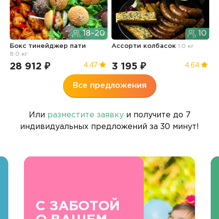
18-20
10
Бокс тинейджер пати
Ассорти колбасок
1.0 кг
Б
8.0 кг
п
28 912 ₽
3 195 ₽
3
4.47
4.64
Все предложения
Или
разместите заявку
и получите до 7
индивидуальных предложений за 30 минут!
С ЗАБОТОЙ