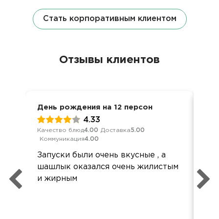
Стать корпоративным клиентом
Отзывы клиентов
День рождения на 12 персон
Дос
4.33
Качество блюд
4.00
Доставка
5.00
Кач
Коммуникация
4.00
Ком
Запуски были очень вкусные , а
Спа
шашлык оказался очень жилистым
хот
и жирным
кач